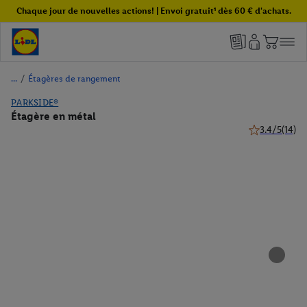
Chaque jour de nouvelles actions! | Envoi gratuit¹ dès 60 € d'achats.
/
Étagères de rangement
PARKSIDE®
Étagère en métal
3.4/5
(14)
3.4 de 5 étoile