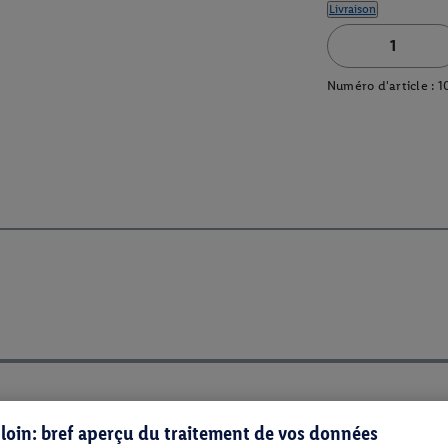
Livraison
Numéro d'article :
1
s loin: bref aperçu du traitement de vos données