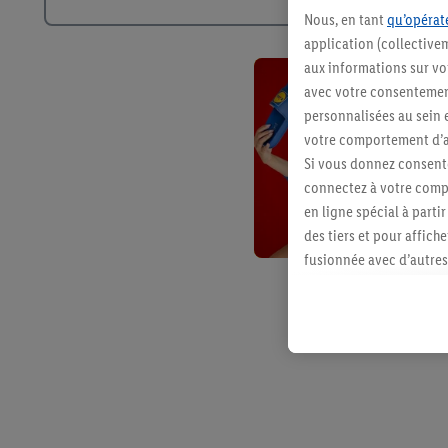
Nous, en tant
qu’opérate
application (collective
aux informations sur vot
avec votre consentement
personnalisées au sein e
votre comportement d’ac
Si vous donnez consente
connectez à votre compt
en ligne spécial à parti
des tiers et pour affich
fusionnée avec d’autres 
Sous réserve de votre ac
vous avez montré de l’i
l’achat) peuvent égaleme
plusieurs services de Li
identifiants/identifiant
Sous « Personnaliser », 
traitement des données