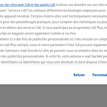
ur des sites web Lidl et des applis Lidl
traitons vos données sur nos sites 
ment: "services Lidl") en utilisant différentes technologies employées pour
re appareil terminal. Certains d'entre elles sont techniquement nécessaire
 pour des paramétrages pratiques, pour compiler des statistiques ou pour
Restez au cour
t en dehors des services Lidl. Si vous participez au programme Lidl Plus, l
hat en magasin seront également traitées à ces fins.
Abonnez-vous à la newslett
ment ici à des fins de publicités personnalisées et créez ensuite un compt
e Lidl Plus existant, nous et notre partenaire Criteo S.A pouvons égalemen
S'abonner
r de l’adresse e-mail fournie ici afin de pouvoir vous reconnaître dans les s
er des publicités personnalisées. À cette fin, votre adresse e-mail hachée p
identifiants ou identifiants qui vous sont attribués et dont dispose Criteo 
cord, les publicités liées au reciblage, c’est-à-dire des publicités pour de
ntérêt (par exemple en plaçant le produit dans un panier d’un webshop mai
Refuser
Personnal
nt être affichées sur plusieurs apppareils et plusieurs services de Lidl si 
dl peuvent vous être attribués en utilisant votre adresse e-mail hachée et, l
s dont dispose Criteo S.A.
vous pouvez autoriser des finalités individuelles et trouver de plus amples
.