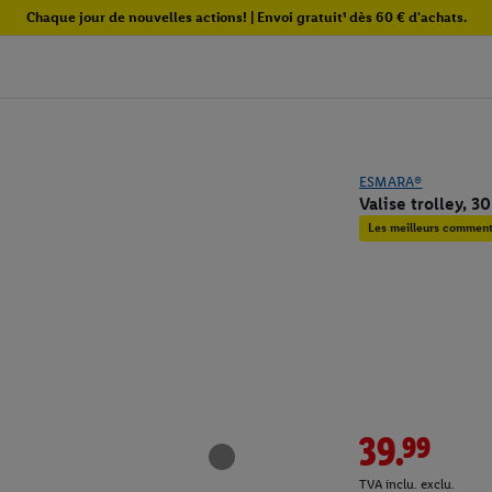
Chaque jour de nouvelles actions! | Envoi gratuit¹ dès 60 € d'achats.
ESMARA®
Valise trolley, 30
Les meilleurs commenta
39.99
TVA inclu. exclu.