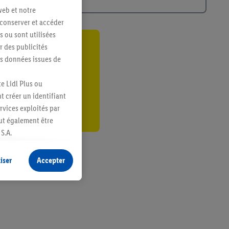
web et notre
 conserver et accéder
s ou sont utilisées
 des publicités
ant
es données issues de
er
e Lidl Plus ou
t créer un identifiant
ervices exploités par
eut également être
S.A.
s produits pour lesquels
s sans procéder à
iser
Accepter
plusieurs terminaux ou
e cas échéant, d’autres
 informations sur le