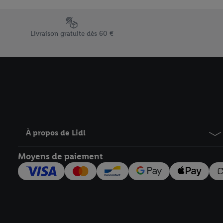
En cliquant sur « Refuse
« Accepter », vous auto
Élément du pied de page avec les différents arguments de vent
informations sur la du
Livraison gratuite dès 60 €
avec effet pour l’aveni
À propos de Lidl
Moyens de paiement