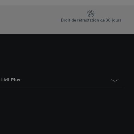
saires. En cliquant sur
rouverez de plus amples
ement à tout moment
Droit de rétractation de 30 jours
 les impressions ici.
Lidl Plus