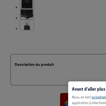
Description du produit
Avant d'aller plu
Nous, en tant
qu’opérate
application (collective