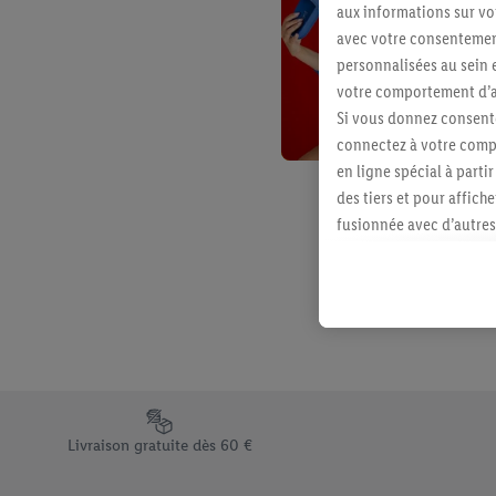
aux informations sur vot
avec votre consentement
personnalisées au sein e
votre comportement d’ac
Si vous donnez consente
connectez à votre compt
en ligne spécial à parti
des tiers et pour affich
fusionnée avec d’autres 
Sous réserve de votre ac
vous avez montré de l’i
l’achat) peuvent égaleme
plusieurs services de Li
identifiants/identifiant
Sous « Personnaliser », 
traitement des données
Élément du pied de page avec les différents arguments de vent
En cliquant sur « Refuse
Livraison gratuite dès 60 €
« Accepter », vous auto
informations sur la du