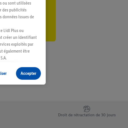
s ou sont utilisées
er
 des publicités
es données issues de
e Lidl Plus ou
t créer un identifiant
ervices exploités par
eut également être
S.A.
s produits pour lesquels
s sans procéder à
iser
Accepter
plusieurs terminaux ou
e cas échéant, d’autres
 informations sur le
saires. En cliquant sur
Droit de rétractation de 30 jours
rouverez de plus amples
ement à tout moment