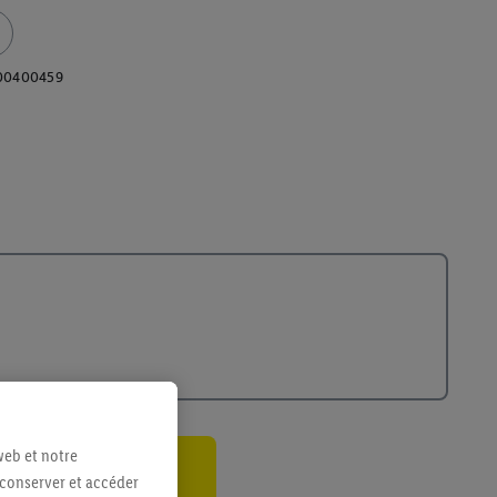
00400459
web et notre
 conserver et accéder
ant