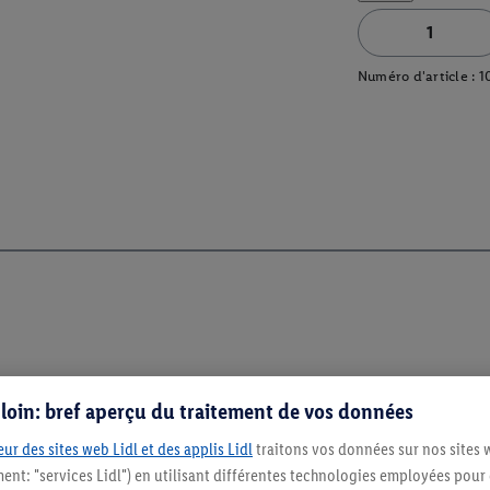
Numéro d'article :
1
s loin: bref aperçu du traitement de vos données
ur des sites web Lidl et des applis Lidl
traitons vos données sur nos sites 
ment: "services Lidl") en utilisant différentes technologies employées pour
Restez au cour