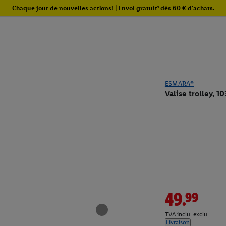
Chaque jour de nouvelles actions! | Envoi gratuit¹ dès 60 € d'achats.
ESMARA®
Valise trolley, 10
49.99
TVA inclu. exclu.
Livraison