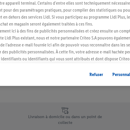
re appareil terminal. Certains d'entre elles sont techniquement nécessaire
Abonnez-vous à la newslett
 pour des paramétrages pratiques, pour compiler des statistiques ou pour
t en dehors des services Lidl. Si vous participez au programme Lidl Plus, l
hat en magasin seront également traitées à ces fins.
S'abonner
ment ici à des fins de publicités personnalisées et créez ensuite un compt
e Lidl Plus existant, nous et notre partenaire Criteo S.A pouvons égalemen
r de l’adresse e-mail fournie ici afin de pouvoir vous reconnaître dans les s
er des publicités personnalisées. À cette fin, votre adresse e-mail hachée p
identifiants ou identifiants qui vous sont attribués et dont dispose Criteo 
cord, les publicités liées au reciblage, c’est-à-dire des publicités pour de
ntérêt (par exemple en plaçant le produit dans un panier d’un webshop mai
Refuser
Personnal
nt être affichées sur plusieurs apppareils et plusieurs services de Lidl si 
dl peuvent vous être attribués en utilisant votre adresse e-mail hachée et, l
s dont dispose Criteo S.A.
vous pouvez autoriser des finalités individuelles et trouver de plus amples
.
e uniques de Lidl.be
r », vous pouvez autoriser uniquement l’utilisation des technologies néces
Livraison à domicile ou dans un point de
risez tous les traitements pour toutes les finalités susmentionnées. Vous t
collecte
rée de conservation des données et votre droit de révoquer votre consent