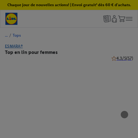
Chaque jour de nouvelles actions! | Envoi gratuit¹ dès 60 € d'achats.
/
Tops
ESMARA®
Top en lin pour femmes
4.3/5
(57)
4.3 de 5 étoile