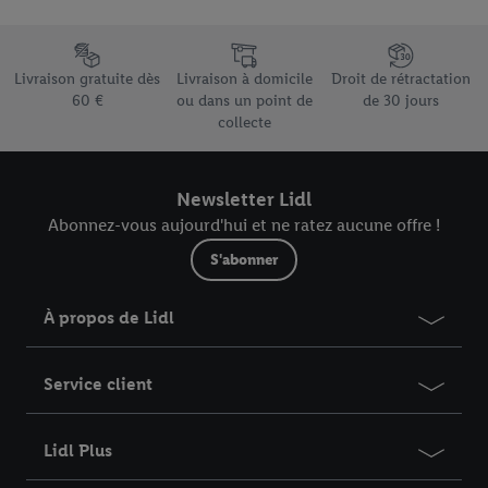
pour l’avenir dans notre
déclaration relative à la protection des
données
.
Vous trouverez les impressions ici.
Élément du pied de page avec les différents arguments de vente
Livraison gratuite dès
Livraison à domicile
Droit de rétractation
60 €
ou dans un point de
de 30 jours
collecte
Newsletter Lidl
Abonnez-vous aujourd'hui et ne ratez aucune offre !
S'abonner
À propos de Lidl
Service client
Lidl Plus