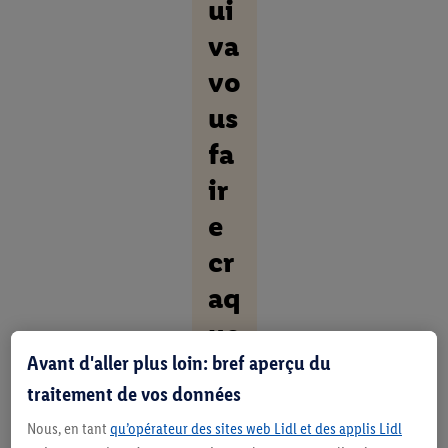
ui
va
vo
us
fa
ir
e
cr
aq
ue
Avant d'aller plus loin: bref aperçu du
r
traitement de vos données
D
Nous, en tant
qu’opérateur des sites web Lidl et des applis Lidl
é
c