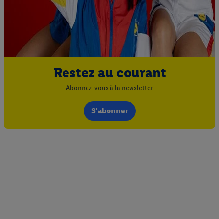
attribués et dont dispose Criteo S.A.
Sous réserve de votre accord, les publicités liées au reciblage,
c’est-à-dire des publicités pour des produits pour lesquels vous
avez montré de l’intérêt (par exemple en plaçant le produit dans
un panier d’un webshop mais sans procéder à l’achat) peuvent
également être affichées sur plusieurs apppareils et plusieurs
Restez au courant
services de Lidl si plusieurs terminaux ou plusieurs services de
Abonnez-vous à la newsletter
Lidl peuvent vous être attribués en utilisant votre adresse e-
mail hachée et, le cas échéant, d’autres identifiants/identifiants
S'abonner
dont dispose Criteo S.A.
Sous « Personnaliser », vous pouvez autoriser des finalités
individuelles et trouver de plus amples informations sur le
traitement des données.
En cliquant sur « Refuser », vous pouvez autoriser uniquement
l’utilisation des technologies nécessaires. En cliquant sur «
Accepter », vous autorisez tous les traitements pour toutes les
finalités susmentionnées. Vous trouverez de plus amples
informations sur la durée de conservation des données et votre
droit de révoquer votre consentement à tout moment avec effet