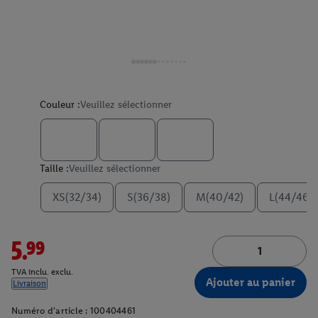
Couleur :
Veuillez sélectionner
Taille :
Veuillez sélectionner
XS(32/34)
S(36/38)
M(40/42)
L(44/46)
5.99
TVA inclu. exclu.
Ajouter au panier
Livraison
Numéro d'article :
100404461