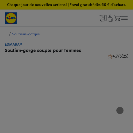
Chaque jour de nouvelles actions! | Envoi gratuit¹ dès 60 € d'achats.
/
Soutiens-gorges
ESMARA®
Soutien-gorge souple pour femmes
4.7/5
(25)
4.7 de 5 étoile