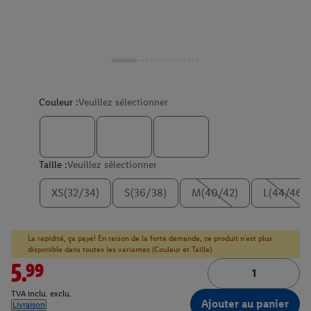
Couleur :
Veuillez sélectionner
Taille :
Veuillez sélectionner
XS(32/34)
S(36/38)
M(40/42)
L(44/46)
La rapidité, ça paye! En raison de la forte demande, ce produit n'est plus
disponible dans toutes les variantes (Couleur et Taille).
5.99
TVA inclu. exclu.
Ajouter au panier
Livraison