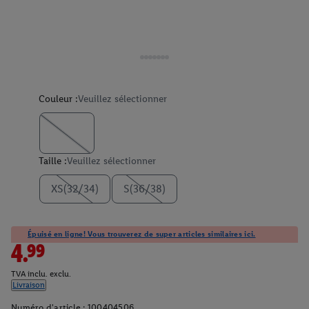
Couleur :
Veuillez sélectionner
Taille :
Veuillez sélectionner
XS(32/34)
S(36/38)
Épuisé en ligne! Vous trouverez de super articles similaires ici.
4.99
TVA inclu. exclu.
Livraison
Numéro d'article :
100404506