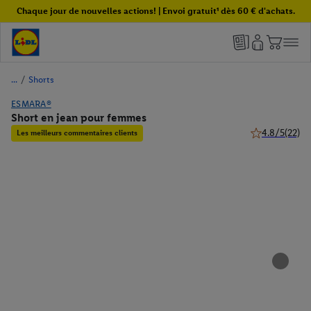
Chaque jour de nouvelles actions! | Envoi gratuit¹ dès 60 € d'achats.
/
Shorts
ESMARA®
Short en jean pour femmes
4.8/5
(22)
Les meilleurs commentaires clients
4.8 de 5 étoile