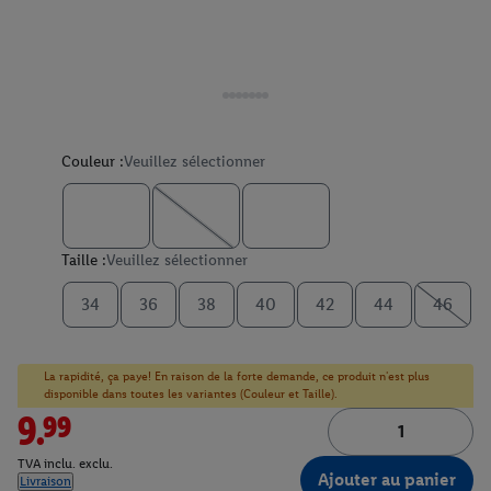
Couleur :
Veuillez sélectionner
Taille :
Veuillez sélectionner
34
36
38
40
42
44
46
La rapidité, ça paye! En raison de la forte demande, ce produit n'est plus
disponible dans toutes les variantes (Couleur et Taille).
9.99
TVA inclu. exclu.
Ajouter au panier
Livraison