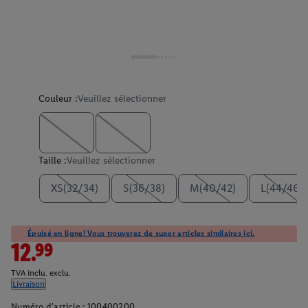
Couleur :
Veuillez sélectionner
Taille :
Veuillez sélectionner
XS(32/34)
S(36/38)
M(40/42)
L(44/46)
Épuisé en ligne! Vous trouverez de super articles similaires ici.
12.99
TVA inclu. exclu.
Livraison
Numéro d'article :
100400200