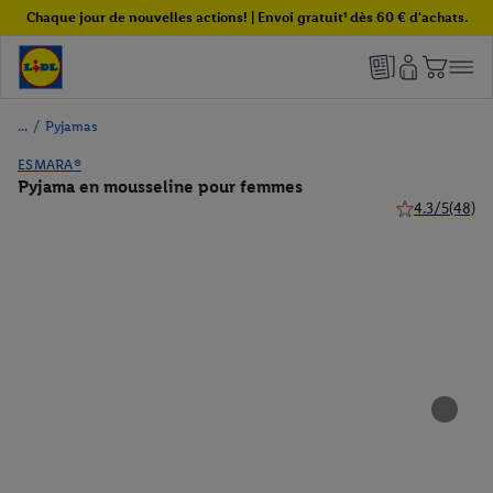
Chaque jour de nouvelles actions! | Envoi gratuit¹ dès 60 € d'achats.
/
Pyjamas
ESMARA®
Pyjama en mousseline pour femmes
4.3/5
(48)
4.3 de 5 étoile