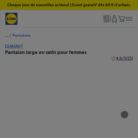
Chaque jour de nouvelles actions! | Envoi gratuit¹ dès 60 € d'achats.
/
Pantalons
ESMARA®
Pantalon large en satin pour femmes
4.6/5
(25)
4.6 de 5 étoile