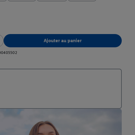
Ajouter au panier
00405502