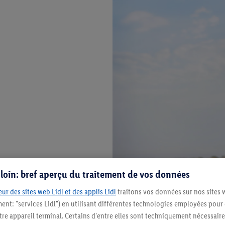
s loin: bref aperçu du traitement de vos données
ur des sites web Lidl et des applis Lidl
traitons vos données sur nos sites 
ment: "services Lidl") en utilisant différentes technologies employées pour
re appareil terminal. Certains d'entre elles sont techniquement nécessaire