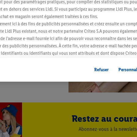
 pour des paramétrages pratiques, pour compiler des statistiques ou pour
t en dehors des services Lidl. Si vous participez au programme Lidl Plus, l
hat en magasin seront également traitées à ces fins.
ment ici à des fins de publicités personnalisées et créez ensuite un compt
e Lidl Plus existant, nous et notre partenaire Criteo S.A pouvons égalemen
r de l’adresse e-mail fournie ici afin de pouvoir vous reconnaître dans les s
er des publicités personnalisées. À cette fin, votre adresse e-mail hachée p
identifiants ou identifiants qui vous sont attribués et dont dispose Criteo 
cord, les publicités liées au reciblage, c’est-à-dire des publicités pour de
ntérêt (par exemple en plaçant le produit dans un panier d’un webshop mai
Refuser
Personnal
nt être affichées sur plusieurs apppareils et plusieurs services de Lidl si 
dl peuvent vous être attribués en utilisant votre adresse e-mail hachée et, l
s dont dispose Criteo S.A.
vous pouvez autoriser des finalités individuelles et trouver de plus amples
.
r », vous pouvez autoriser uniquement l’utilisation des technologies néces
Restez au cour
risez tous les traitements pour toutes les finalités susmentionnées. Vous t
rée de conservation des données et votre droit de révoquer votre consent
Abonnez-vous à la newslett
r dans notre
déclaration relative à la protection des données
.
Vous trouverez