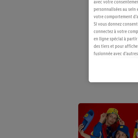
avec votre consentement
personnalisées au sein e
votre comportement d’ac
Si vous donnez consente
connectez à votre compt
en ligne spécial à parti
des tiers et pour affich
fusionnée avec d’autres 
Sous réserve de votre ac
vous avez montré de l’i
l’achat) peuvent égaleme
plusieurs services de Li
identifiants/identifiant
Sous « Personnaliser », 
traitement des données
En cliquant sur « Refuse
« Accepter », vous auto
informations sur la du
avec effet pour l’aveni