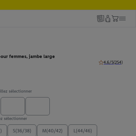
pour femmes, jambe large
4.6/5
(254)
4.6 de 5 étoiles (254
illez sélectionner
ez sélectionner
)
S(36/38)
M(40/42)
L(44/46)