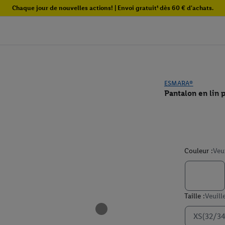
Chaque jour de nouvelles actions! | Envoi gratuit¹ dès 60 € d'achats.
ESMARA®
Pantalon en lin 
Couleur :
Veu
Taille :
Veuill
XS(32/34