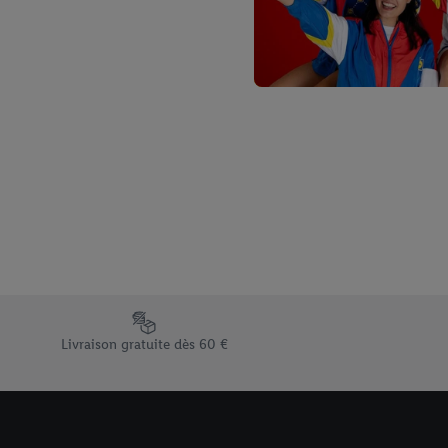
Élément du pied de page avec les différents arguments de vent
Livraison gratuite dès 60 €