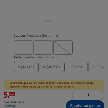
Couleur :
Veuillez sélectionner
Taille :
Veuillez sélectionner
S (44/46)
M (48/50)
L (52/54)
XL (56/5
La rapidité, ça paye! En raison de la forte demande, ce produit n'est plus
disponible dans toutes les variantes (Couleur et Taille).
5.99
TVA inclu. exclu.
Ajouter au panier
Livraison