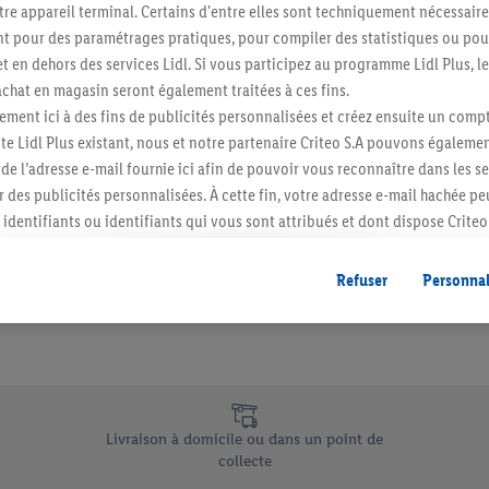
re appareil terminal. Certains d'entre elles sont techniquement nécessaire
Abonnez-vous à la newslett
 pour des paramétrages pratiques, pour compiler des statistiques ou pour
t en dehors des services Lidl. Si vous participez au programme Lidl Plus, l
hat en magasin seront également traitées à ces fins.
S'abonner
ment ici à des fins de publicités personnalisées et créez ensuite un compt
e Lidl Plus existant, nous et notre partenaire Criteo S.A pouvons égalemen
r de l’adresse e-mail fournie ici afin de pouvoir vous reconnaître dans les s
er des publicités personnalisées. À cette fin, votre adresse e-mail hachée p
identifiants ou identifiants qui vous sont attribués et dont dispose Criteo 
cord, les publicités liées au reciblage, c’est-à-dire des publicités pour de
ntérêt (par exemple en plaçant le produit dans un panier d’un webshop mai
Refuser
Personnal
nt être affichées sur plusieurs apppareils et plusieurs services de Lidl si 
dl peuvent vous être attribués en utilisant votre adresse e-mail hachée et, l
s dont dispose Criteo S.A.
vous pouvez autoriser des finalités individuelles et trouver de plus amples
.
e uniques de Lidl.be
r », vous pouvez autoriser uniquement l’utilisation des technologies néces
Livraison à domicile ou dans un point de
risez tous les traitements pour toutes les finalités susmentionnées. Vous t
collecte
rée de conservation des données et votre droit de révoquer votre consent