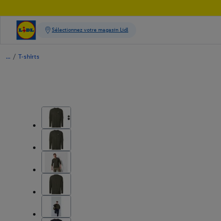
/
T-shirts