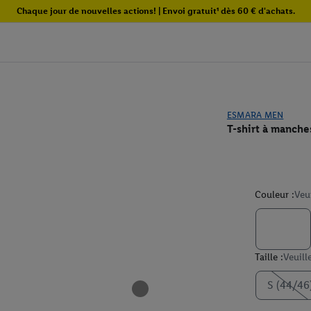
Chaque jour de nouvelles actions! | Envoi gratuit¹ dès 60 € d'achats.
ESMARA MEN
T-shirt à manch
Couleur :
Veu
Taille :
Veuill
S (44/46