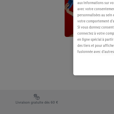
aux informations sur vot
avec votre consentement
personnalisées au sein e
votre comportement d’ac
Si vous donnez consente
connectez à votre compt
en ligne spécial à parti
des tiers et pour affich
fusionnée avec d’autres 
Sous réserve de votre ac
vous avez montré de l’i
l’achat) peuvent égaleme
plusieurs services de Li
identifiants/identifiant
Sous « Personnaliser », 
traitement des données
Élément du pied de page avec les différents arguments de vent
En cliquant sur « Refuse
Livraison gratuite dès 60 €
« Accepter », vous auto
informations sur la du