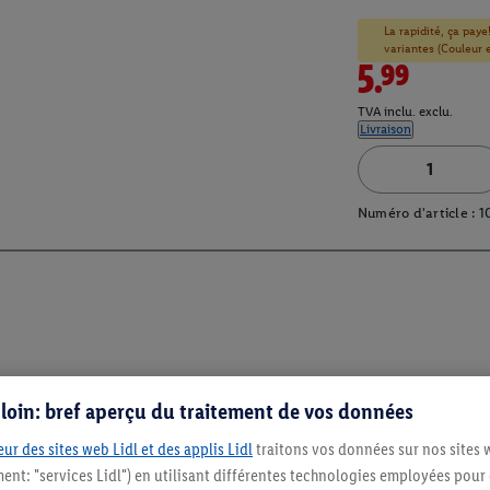
La rapidité, ça paye
variantes (Couleur et
5.99
TVA inclu. exclu.
Livraison
Numéro d'article :
1
s loin: bref aperçu du traitement de vos données
ur des sites web Lidl et des applis Lidl
traitons vos données sur nos sites 
ment: "services Lidl") en utilisant différentes technologies employées pour
Restez au cour