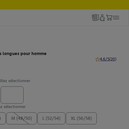
es longues pour homme
4.6/5
(20)
4.6 de 5 étoiles (20
illez sélectionner
ez sélectionner
)
M (48/50)
L (52/54)
XL (56/58)