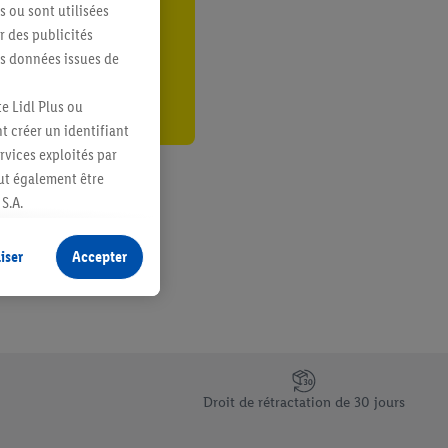
s ou sont utilisées
er
 des publicités
es données issues de
e Lidl Plus ou
t créer un identifiant
ervices exploités par
eut également être
S.A.
s produits pour lesquels
s sans procéder à
iser
Accepter
plusieurs terminaux ou
e cas échéant, d’autres
 informations sur le
saires. En cliquant sur
Droit de rétractation de 30 jours
rouverez de plus amples
ement à tout moment