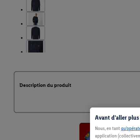
Description du produit
Avant d'aller plu
Nous, en tant
qu’opérate
application (collective