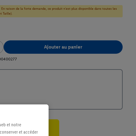
! En raison de la forte demande, ce produit n'est plus disponible dans toutes les
 Taille).
Ajouter au panier
00400277
web et notre
 conserver et accéder
ant