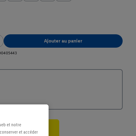
Ajouter au panier
00405443
web et notre
 conserver et accéder
ant