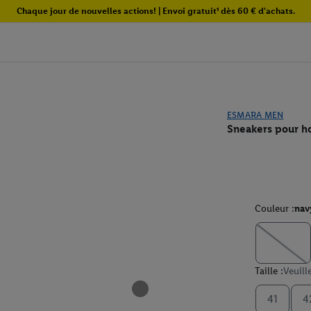
Chaque jour de nouvelles actions! | Envoi gratuit¹ dès 60 € d'achats.
ESMARA MEN
Sneakers pour 
Couleur :
nav
Taille :
Veuill
41
4