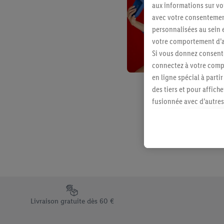
aux informations sur vot
avec votre consentement
personnalisées au sein e
votre comportement d’ac
Si vous donnez consente
connectez à votre compt
en ligne spécial à parti
des tiers et pour affich
fusionnée avec d’autres 
Sous réserve de votre ac
vous avez montré de l’i
l’achat) peuvent égaleme
plusieurs services de Li
identifiants/identifiant
Sous « Personnaliser », 
traitement des données
Élément du pied de page avec les différents arguments de vent
En cliquant sur « Refuse
Livraison gratuite dès 60 €
« Accepter », vous auto
informations sur la du