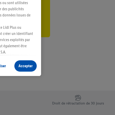
s ou sont utilisées
er
 des publicités
es données issues de
e Lidl Plus ou
t créer un identifiant
ervices exploités par
eut également être
S.A.
s produits pour lesquels
s sans procéder à
iser
Accepter
plusieurs terminaux ou
e cas échéant, d’autres
 informations sur le
saires. En cliquant sur
Droit de rétractation de 30 jours
rouverez de plus amples
ement à tout moment