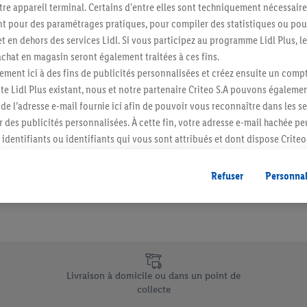
re appareil terminal. Certains d'entre elles sont techniquement nécessaire
Abonnez-vous à la newslett
 pour des paramétrages pratiques, pour compiler des statistiques ou pour
t en dehors des services Lidl. Si vous participez au programme Lidl Plus, l
hat en magasin seront également traitées à ces fins.
S'abonner
ment ici à des fins de publicités personnalisées et créez ensuite un compt
e Lidl Plus existant, nous et notre partenaire Criteo S.A pouvons égalemen
r de l’adresse e-mail fournie ici afin de pouvoir vous reconnaître dans les s
er des publicités personnalisées. À cette fin, votre adresse e-mail hachée p
identifiants ou identifiants qui vous sont attribués et dont dispose Criteo 
cord, les publicités liées au reciblage, c’est-à-dire des publicités pour de
ntérêt (par exemple en plaçant le produit dans un panier d’un webshop mai
Refuser
Personnal
nt être affichées sur plusieurs apppareils et plusieurs services de Lidl si 
dl peuvent vous être attribués en utilisant votre adresse e-mail hachée et, l
s dont dispose Criteo S.A.
vous pouvez autoriser des finalités individuelles et trouver de plus amples
.
e uniques de Lidl.be
r », vous pouvez autoriser uniquement l’utilisation des technologies néces
Livraison à domicile ou dans un point de
risez tous les traitements pour toutes les finalités susmentionnées. Vous t
collecte
rée de conservation des données et votre droit de révoquer votre consent