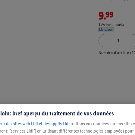
9.99
TVA inclu. exclu.
Livraison
Numéro d'article :
1
s loin: bref aperçu du traitement de vos données
ur des sites web Lidl et des applis Lidl
traitons vos données sur nos sites 
ment: "services Lidl") en utilisant différentes technologies employées pour
Restez au cour