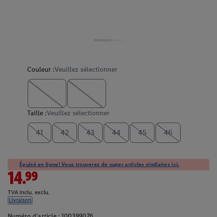
Couleur :
Veuillez sélectionner
Taille :
Veuillez sélectionner
41
42
43
44
45
46
Épuisé en ligne! Vous trouverez de super articles similaires ici.
14.99
TVA inclu. exclu.
Livraison
Numéro d'article :
100399076