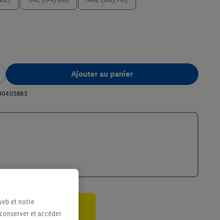
Ajouter au panier
00405883
web et notre
 conserver et accéder
ant