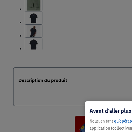
Description du produit
Avant d'aller plu
Nous, en tant
qu’opérate
application (collective