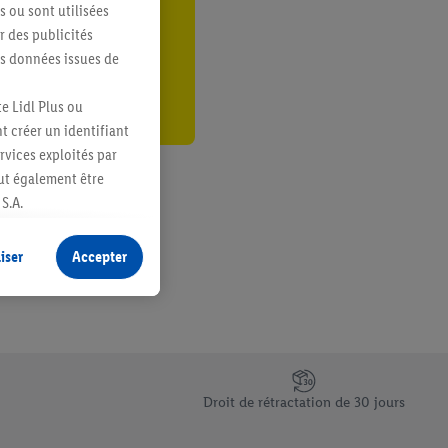
s ou sont utilisées
er
 des publicités
es données issues de
e Lidl Plus ou
t créer un identifiant
ervices exploités par
eut également être
S.A.
s produits pour lesquels
s sans procéder à
iser
Accepter
plusieurs terminaux ou
e cas échéant, d’autres
 informations sur le
saires. En cliquant sur
Droit de rétractation de 30 jours
rouverez de plus amples
ement à tout moment