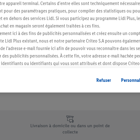
re appareil terminal. Certains d'entre elles sont techniquement nécessaire
Abonnez-vous à la newslett
 pour des paramétrages pratiques, pour compiler des statistiques ou pour
t en dehors des services Lidl. Si vous participez au programme Lidl Plus, l
hat en magasin seront également traitées à ces fins.
S'abonner
ment ici à des fins de publicités personnalisées et créez ensuite un compt
e Lidl Plus existant, nous et notre partenaire Criteo S.A pouvons égalemen
r de l’adresse e-mail fournie ici afin de pouvoir vous reconnaître dans les s
er des publicités personnalisées. À cette fin, votre adresse e-mail hachée p
identifiants ou identifiants qui vous sont attribués et dont dispose Criteo 
cord, les publicités liées au reciblage, c’est-à-dire des publicités pour de
ntérêt (par exemple en plaçant le produit dans un panier d’un webshop mai
Refuser
Personnal
nt être affichées sur plusieurs apppareils et plusieurs services de Lidl si 
dl peuvent vous être attribués en utilisant votre adresse e-mail hachée et, l
s dont dispose Criteo S.A.
vous pouvez autoriser des finalités individuelles et trouver de plus amples
.
e uniques de Lidl.be
r », vous pouvez autoriser uniquement l’utilisation des technologies néces
Livraison à domicile ou dans un point de
risez tous les traitements pour toutes les finalités susmentionnées. Vous t
collecte
rée de conservation des données et votre droit de révoquer votre consent