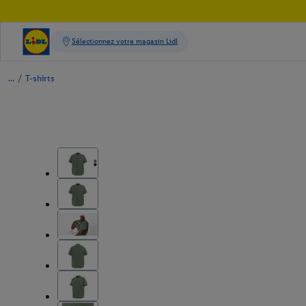
/
T-shirts