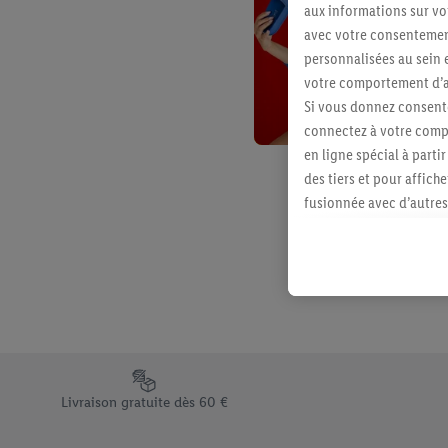
aux informations sur vot
avec votre consentement
personnalisées au sein e
votre comportement d’ac
Si vous donnez consente
connectez à votre compt
en ligne spécial à parti
des tiers et pour affich
fusionnée avec d’autres 
Sous réserve de votre ac
vous avez montré de l’i
l’achat) peuvent égaleme
plusieurs services de Li
identifiants/identifiant
Sous « Personnaliser », 
traitement des données
Élément du pied de page avec les différents arguments de vent
En cliquant sur « Refuse
Livraison gratuite dès 60 €
« Accepter », vous auto
informations sur la du