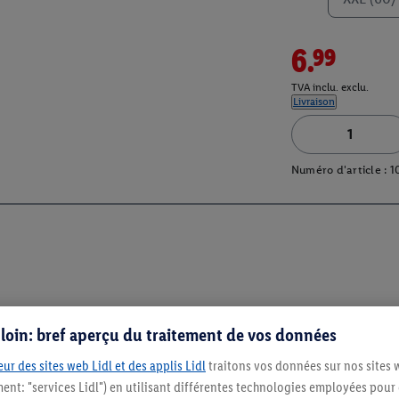
6.99
TVA inclu. exclu.
Livraison
Numéro d'article :
1
s loin: bref aperçu du traitement de vos données
ur des sites web Lidl et des applis Lidl
traitons vos données sur nos sites 
ment: "services Lidl") en utilisant différentes technologies employées pour
Restez au cour