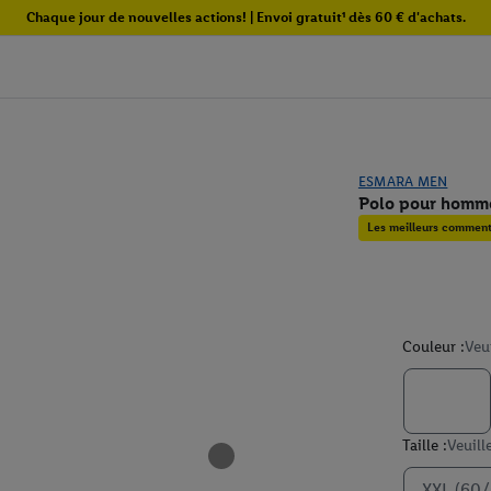
Chaque jour de nouvelles actions! | Envoi gratuit¹ dès 60 € d'achats.
ESMARA MEN
Polo pour homm
Les meilleurs commenta
Couleur :
Veu
Taille :
Veuill
XXL (60/