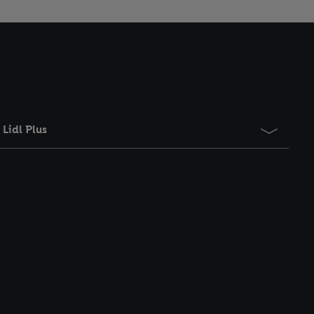
ement à tout moment
 les impressions ici.
Lidl Plus