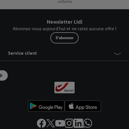
collecte
rée de conservation des données et votre droit de révoquer votre consent
r dans notre
déclaration relative à la protection des données
.
Vous trouverez
Newsletter Lidl
Abonnez-vous aujourd'hui et ne ratez aucune offre !
S'abonner
Service client