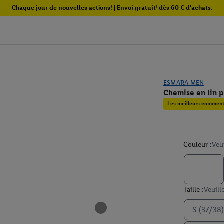
Chaque jour de nouvelles actions! | Envoi gratuit¹ dès 60 € d'achats.
ESMARA MEN
Chemise en lin 
Les meilleurs commenta
Couleur :
Veu
Taille :
Veuill
S (37/38)