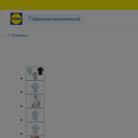
/
Chemises