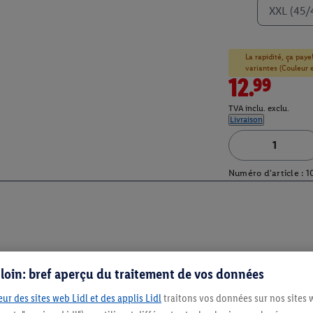
XXL (45/
La rapidité, ça paye
variantes (Couleur et
12.99
TVA inclu. exclu.
Livraison
Numéro d'article :
1
s loin: bref aperçu du traitement de vos données
ur des sites web Lidl et des applis Lidl
traitons vos données sur nos sites 