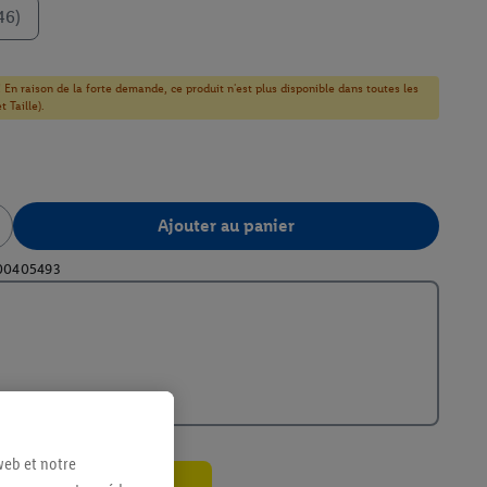
46)
! En raison de la forte demande, ce produit n'est plus disponible dans toutes les
 Taille).
Ajouter au panier
00405493
web et notre