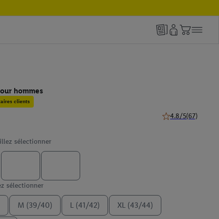
pour hommes
ires clients
4.8/5
(67)
4.8 de 5 étoiles (67
illez sélectionner
ez sélectionner
M (39/40)
L (41/42)
XL (43/44)