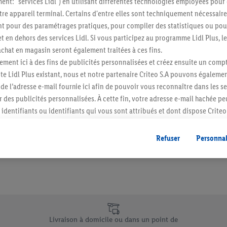
ment: "services Lidl") en utilisant différentes technologies employées pour
Restez au cour
re appareil terminal. Certains d'entre elles sont techniquement nécessaire
 pour des paramétrages pratiques, pour compiler des statistiques ou pour
Abonnez-vous à la newslett
t en dehors des services Lidl. Si vous participez au programme Lidl Plus, l
hat en magasin seront également traitées à ces fins.
S'abonner
ment ici à des fins de publicités personnalisées et créez ensuite un compt
e Lidl Plus existant, nous et notre partenaire Criteo S.A pouvons égalemen
r de l’adresse e-mail fournie ici afin de pouvoir vous reconnaître dans les s
er des publicités personnalisées. À cette fin, votre adresse e-mail hachée p
identifiants ou identifiants qui vous sont attribués et dont dispose Criteo 
cord, les publicités liées au reciblage, c’est-à-dire des publicités pour de
ntérêt (par exemple en plaçant le produit dans un panier d’un webshop mai
Refuser
Personnal
nt être affichées sur plusieurs apppareils et plusieurs services de Lidl si 
dl peuvent vous être attribués en utilisant votre adresse e-mail hachée et, l
s dont dispose Criteo S.A.
vous pouvez autoriser des finalités individuelles et trouver de plus amples
.
e uniques de Lidl.be
r », vous pouvez autoriser uniquement l’utilisation des technologies néces
risez tous les traitements pour toutes les finalités susmentionnées. Vous t
Livraison à domicile ou dans un point de