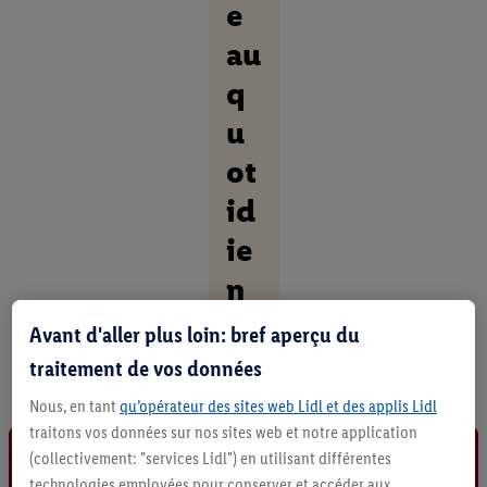
e
au
q
u
ot
id
ie
n
Avant d'aller plus loin: bref aperçu du
D
é
traitement de vos données
c
o
Nous, en tant
qu’opérateur des sites web Lidl et des applis Lidl
u
traitons vos données sur nos sites web et notre application
v
(collectivement: "services Lidl") en utilisant différentes
r
technologies employées pour conserver et accéder aux
i