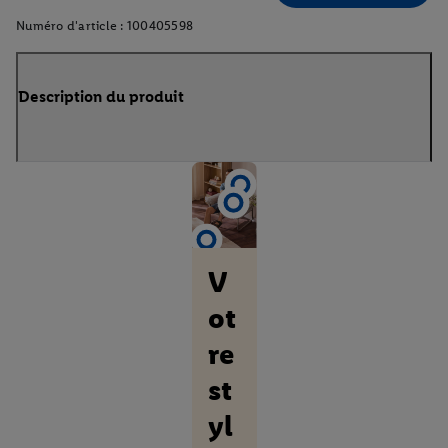
Numéro d'article :
100405598
Description du produit
V
ot
re
st
yl