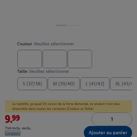
Couleur :
Veuillez sélectionner
Taille :
Veuillez sélectionner
S (37/38)
M (39/40)
L (41/42)
XL (43/44
La rapidité, ça paye! En raison de la forte demande, ce produit n'est plus
disponible dans toutes les variantes (Couleur et Taille).
9.99
TVA inclu. exclu.
Ajouter au panier
Livraison