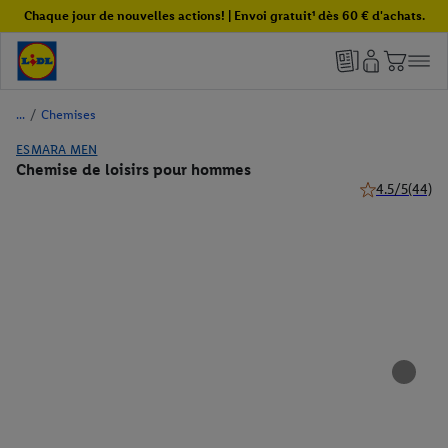
Chaque jour de nouvelles actions! | Envoi gratuit¹ dès 60 € d'achats.
/
Chemises
ESMARA MEN
Chemise de loisirs pour hommes
4.5/5
(44)
4.5 de 5 étoile