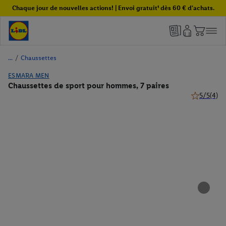
Chaque jour de nouvelles actions! | Envoi gratuit¹ dès 60 € d'achats.
/
Chaussettes
ESMARA MEN
Chaussettes de sport pour hommes, 7 paires
5/5
(4)
5 de 5 étoil