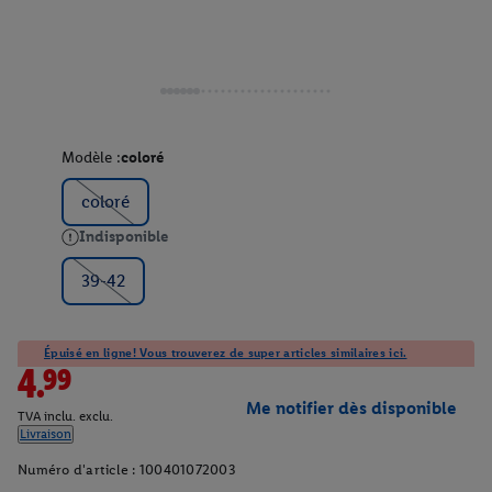
Modèle :
coloré
coloré
Indisponible
39-42
Épuisé en ligne! Vous trouverez de super articles similaires ici.
4.99
Me notifier dès disponible
TVA inclu. exclu.
Livraison
Numéro d'article :
100401072003