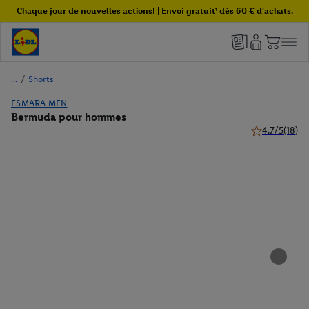
Chaque jour de nouvelles actions! | Envoi gratuit¹ dès 60 € d'achats.
/
Shorts
ESMARA MEN
Bermuda pour hommes
4.7/5
(18)
4.7 de 5 étoile