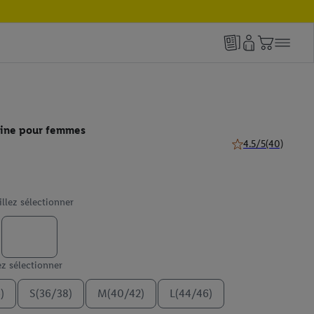
line pour femmes
4.5/5
(40)
4.5 de 5 étoiles (40
illez sélectionner
ez sélectionner
)
S(36/38)
M(40/42)
L(44/46)