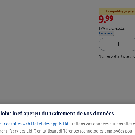
La rapidité, ça paye
9.99
TVA inclu. exclu.
Livraison
Numéro d'article :
1
s loin: bref aperçu du traitement de vos données
ur des sites web Lidl et des applis Lidl
traitons vos données sur nos sites 
ment: "services Lidl") en utilisant différentes technologies employées pour
Restez au cour