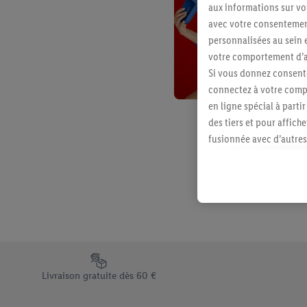
aux informations sur vot
avec votre consentement
personnalisées au sein e
votre comportement d’ac
Si vous donnez consente
connectez à votre compt
en ligne spécial à parti
des tiers et pour affich
fusionnée avec d’autres 
Sous réserve de votre ac
vous avez montré de l’i
l’achat) peuvent égaleme
plusieurs services de Li
identifiants/identifiant
Sous « Personnaliser », 
traitement des données
Élément du pied de page avec les différents arguments de vent
En cliquant sur « Refuse
Livraison gratuite dès 60 €
« Accepter », vous auto
informations sur la du