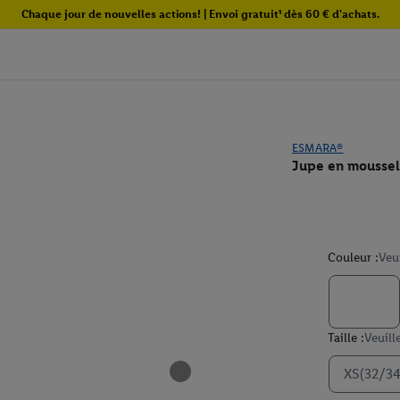
Chaque jour de nouvelles actions! | Envoi gratuit¹ dès 60 € d'achats.
ESMARA®
Jupe en mousse
Couleur :
Veu
Taille :
Veuill
XS(32/34