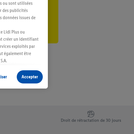
s ou sont utilisées
er
 des publicités
es données issues de
e Lidl Plus ou
t créer un identifiant
ervices exploités par
eut également être
S.A.
s produits pour lesquels
s sans procéder à
iser
Accepter
plusieurs terminaux ou
e cas échéant, d’autres
 informations sur le
saires. En cliquant sur
Droit de rétractation de 30 jours
rouverez de plus amples
ement à tout moment