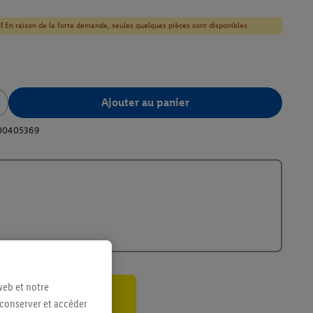
!
En raison de la forte demande, seules quelques pièces sont disponibles.
Ajouter au panier
00405369
web et notre
 conserver et accéder
ant