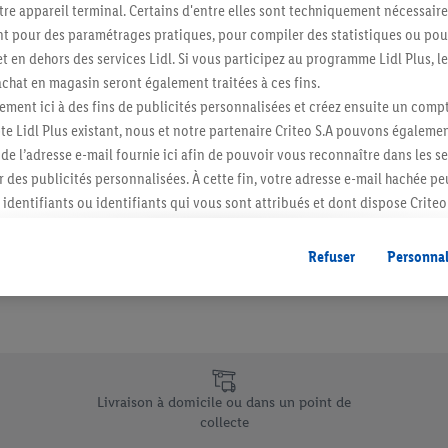
re appareil terminal. Certains d'entre elles sont techniquement nécessaire
Abonnez-vous à la newslett
 pour des paramétrages pratiques, pour compiler des statistiques ou pour
t en dehors des services Lidl. Si vous participez au programme Lidl Plus, l
hat en magasin seront également traitées à ces fins.
S'abonner
ment ici à des fins de publicités personnalisées et créez ensuite un compt
e Lidl Plus existant, nous et notre partenaire Criteo S.A pouvons égalemen
r de l’adresse e-mail fournie ici afin de pouvoir vous reconnaître dans les s
er des publicités personnalisées. À cette fin, votre adresse e-mail hachée p
identifiants ou identifiants qui vous sont attribués et dont dispose Criteo 
cord, les publicités liées au reciblage, c’est-à-dire des publicités pour de
ntérêt (par exemple en plaçant le produit dans un panier d’un webshop mai
Refuser
Personnal
nt être affichées sur plusieurs apppareils et plusieurs services de Lidl si 
dl peuvent vous être attribués en utilisant votre adresse e-mail hachée et, l
s dont dispose Criteo S.A.
vous pouvez autoriser des finalités individuelles et trouver de plus amples
.
e uniques de Lidl.be
r », vous pouvez autoriser uniquement l’utilisation des technologies néces
Livraison à domicile ou dans un point de
risez tous les traitements pour toutes les finalités susmentionnées. Vous t
collecte
rée de conservation des données et votre droit de révoquer votre consent