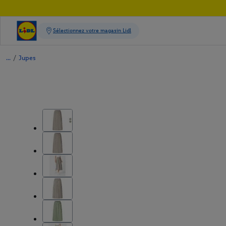
/
Jupes