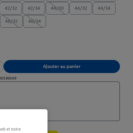
42/32
42/34
44/30
44/32
44/34
46/32
46/34
Ajouter au panier
00399349
web et notre