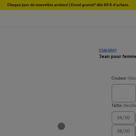
Chaque jour de nouvelles actions! | Envoi gratuit¹ dès 60 € d'achats.
ESMARA®
Jean pour femme
Couleur :
Veu
Taille :
Veuill
34/30
38/30