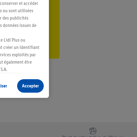
 conserver et accéder
s ou sont utilisées
ant
 des publicités
er
es données issues de
e Lidl Plus ou
t créer un identifiant
ervices exploités par
eut également être
S.A.
s produits pour lesquels
s sans procéder à
iser
Accepter
plusieurs terminaux ou
e cas échéant, d’autres
 informations sur le
saires. En cliquant sur
rouverez de plus amples