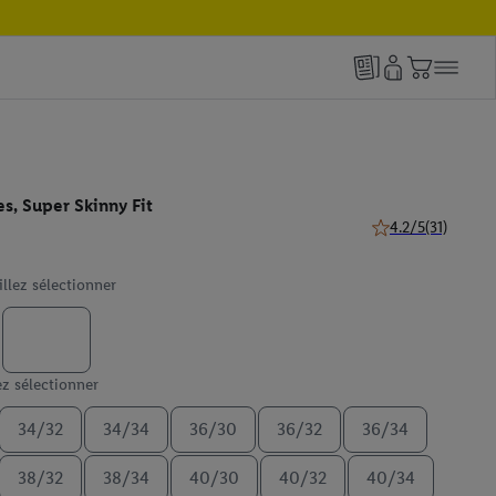
s, Super Skinny Fit
4.2/5
(31)
4.2 de 5 étoiles (31
illez sélectionner
ez sélectionner
34/32
34/34
36/30
36/32
36/34
38/32
38/34
40/30
40/32
40/34