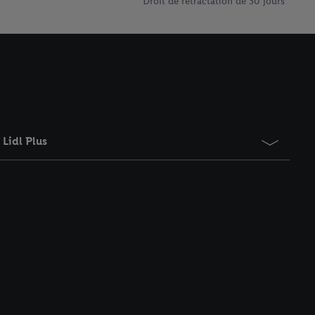
Droit de rétractation de 30 jours
ement à tout moment
 les impressions ici.
Lidl Plus