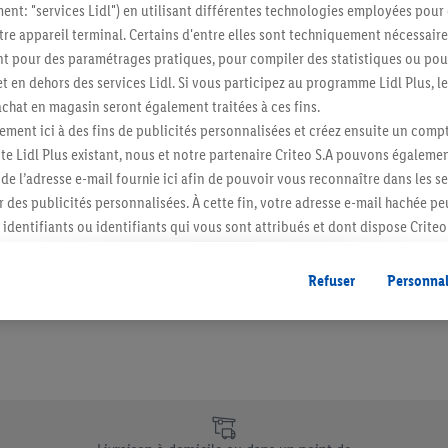
ment: "services Lidl") en utilisant différentes technologies employées pour
re appareil terminal. Certains d'entre elles sont techniquement nécessaire
Restez au cour
 pour des paramétrages pratiques, pour compiler des statistiques ou pour
Abonnez-vous à la newslett
t en dehors des services Lidl. Si vous participez au programme Lidl Plus, l
hat en magasin seront également traitées à ces fins.
ment ici à des fins de publicités personnalisées et créez ensuite un compt
S'abonner
e Lidl Plus existant, nous et notre partenaire Criteo S.A pouvons égalemen
r de l’adresse e-mail fournie ici afin de pouvoir vous reconnaître dans les s
er des publicités personnalisées. À cette fin, votre adresse e-mail hachée p
identifiants ou identifiants qui vous sont attribués et dont dispose Criteo 
cord, les publicités liées au reciblage, c’est-à-dire des publicités pour de
ntérêt (par exemple en plaçant le produit dans un panier d’un webshop mai
Refuser
Personnal
nt être affichées sur plusieurs apppareils et plusieurs services de Lidl si 
dl peuvent vous être attribués en utilisant votre adresse e-mail hachée et, l
s dont dispose Criteo S.A.
vous pouvez autoriser des finalités individuelles et trouver de plus amples
.
r », vous pouvez autoriser uniquement l’utilisation des technologies néces
e uniques de Lidl.be
risez tous les traitements pour toutes les finalités susmentionnées. Vous t