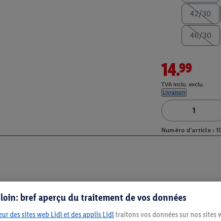
42/30
46/30
14.99
TVA inclu. exclu.
Livraison
Numéro d'article :
1
s loin: bref aperçu du traitement de vos données
ur des sites web Lidl et des applis Lidl
traitons vos données sur nos sites 