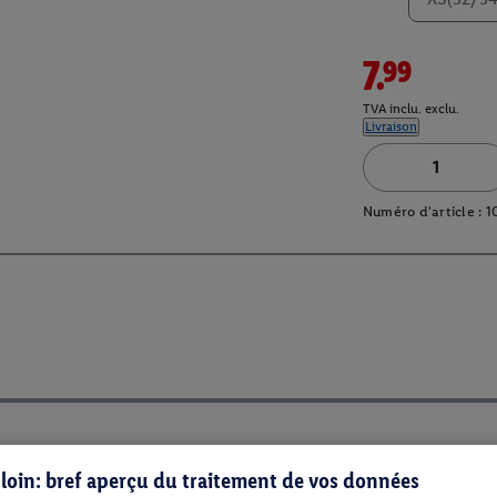
7.99
TVA inclu. exclu.
Livraison
Numéro d'article :
1
s loin: bref aperçu du traitement de vos données