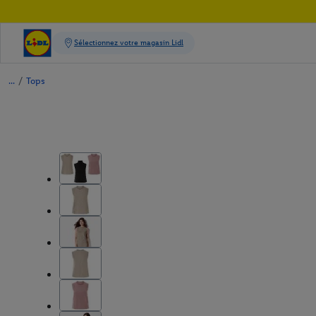
/
Tops