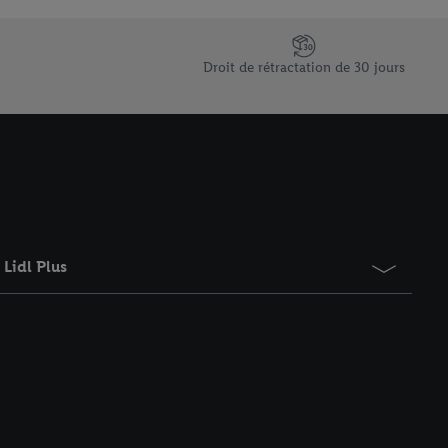
saires. En cliquant sur
rouverez de plus amples
ement à tout moment
Droit de rétractation de 30 jours
 les impressions ici.
Lidl Plus