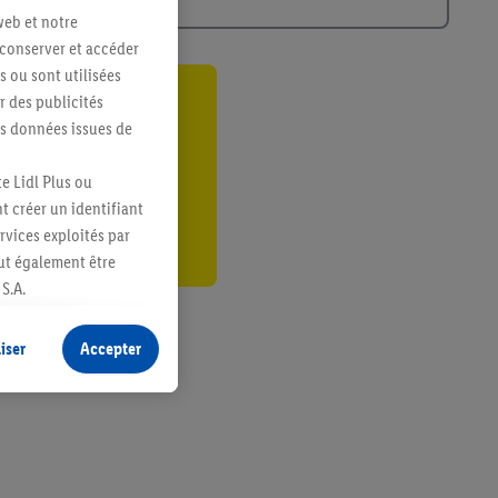
web et notre
 conserver et accéder
s ou sont utilisées
 des publicités
ant
es données issues de
er
e Lidl Plus ou
t créer un identifiant
ervices exploités par
eut également être
S.A.
s produits pour lesquels
s sans procéder à
iser
Accepter
plusieurs terminaux ou
e cas échéant, d’autres
 informations sur le