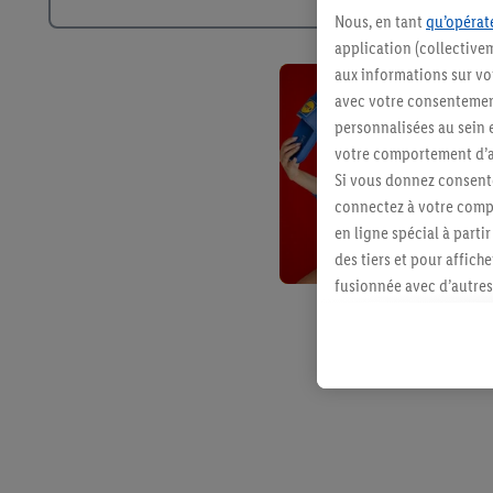
Nous, en tant
qu’opérate
application (collective
aux informations sur vot
avec votre consentement
personnalisées au sein e
votre comportement d’ac
Si vous donnez consente
connectez à votre compt
en ligne spécial à parti
des tiers et pour affich
fusionnée avec d’autres 
Sous réserve de votre ac
vous avez montré de l’i
l’achat) peuvent égaleme
plusieurs services de Li
identifiants/identifiant
Sous « Personnaliser », 
traitement des données