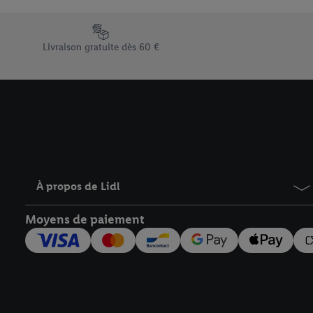
En cliquant sur « Refuse
« Accepter », vous auto
Élément du pied de page avec les différents arguments de vent
informations sur la du
Livraison gratuite dès 60 €
avec effet pour l’aveni
À propos de Lidl
Moyens de paiement