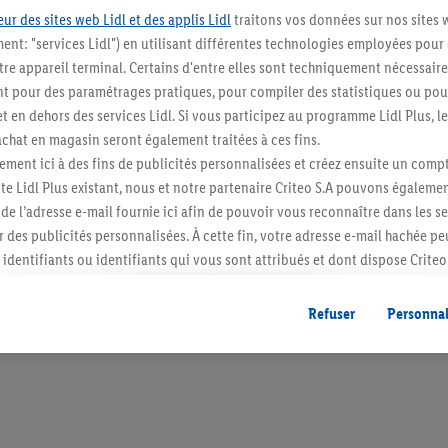
ur des sites web Lidl et des applis Lidl
traitons vos données sur nos sites 
ment: "services Lidl") en utilisant différentes technologies employées pour
re appareil terminal. Certains d'entre elles sont techniquement nécessaire
 pour des paramétrages pratiques, pour compiler des statistiques ou pour
Restez au cour
t en dehors des services Lidl. Si vous participez au programme Lidl Plus, l
hat en magasin seront également traitées à ces fins.
Abonnez-vous à la newslett
ment ici à des fins de publicités personnalisées et créez ensuite un compt
e Lidl Plus existant, nous et notre partenaire Criteo S.A pouvons égalemen
S'abonner
r de l’adresse e-mail fournie ici afin de pouvoir vous reconnaître dans les s
er des publicités personnalisées. À cette fin, votre adresse e-mail hachée p
identifiants ou identifiants qui vous sont attribués et dont dispose Criteo 
cord, les publicités liées au reciblage, c’est-à-dire des publicités pour de
ntérêt (par exemple en plaçant le produit dans un panier d’un webshop mai
Refuser
Personnal
nt être affichées sur plusieurs apppareils et plusieurs services de Lidl si 
dl peuvent vous être attribués en utilisant votre adresse e-mail hachée et, l
s dont dispose Criteo S.A.
vous pouvez autoriser des finalités individuelles et trouver de plus amples
.