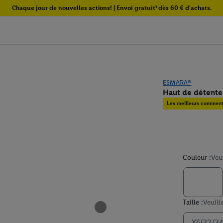
Chaque jour de nouvelles actions! | Envoi gratuit¹ dès 60 € d'achats.
ESMARA®
Haut de détent
Les meilleurs commenta
Couleur :
Veu
Taille :
Veuill
XS(32/34