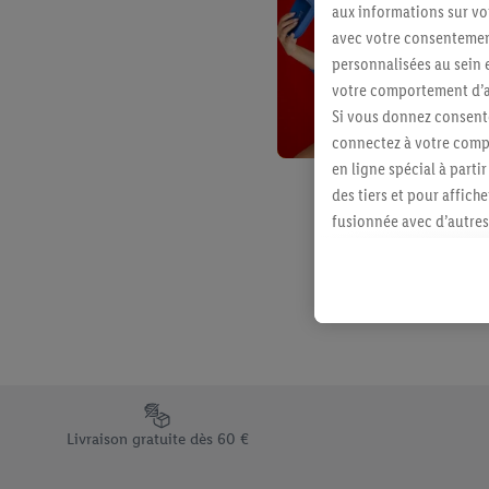
aux informations sur vot
avec votre consentement
personnalisées au sein e
votre comportement d’ac
Si vous donnez consente
connectez à votre compt
en ligne spécial à parti
des tiers et pour affich
fusionnée avec d’autres 
Sous réserve de votre ac
vous avez montré de l’i
l’achat) peuvent égaleme
plusieurs services de Li
identifiants/identifiant
Sous « Personnaliser », 
traitement des données
Élément du pied de page avec les différents arguments de vent
En cliquant sur « Refuse
Livraison gratuite dès 60 €
« Accepter », vous auto
informations sur la du