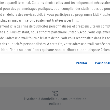
re appareil terminal. Certains d'entre elles sont techniquement nécessaire
Abonnez-vous à la newslett
 pour des paramétrages pratiques, pour compiler des statistiques ou pour
t en dehors des services Lidl. Si vous participez au programme Lidl Plus, l
hat en magasin seront également traitées à ces fins.
S'abonner
ment ici à des fins de publicités personnalisées et créez ensuite un compt
e Lidl Plus existant, nous et notre partenaire Criteo S.A pouvons égalemen
r de l’adresse e-mail fournie ici afin de pouvoir vous reconnaître dans les s
er des publicités personnalisées. À cette fin, votre adresse e-mail hachée p
identifiants ou identifiants qui vous sont attribués et dont dispose Criteo 
cord, les publicités liées au reciblage, c’est-à-dire des publicités pour de
ntérêt (par exemple en plaçant le produit dans un panier d’un webshop mai
Refuser
Personnal
nt être affichées sur plusieurs apppareils et plusieurs services de Lidl si 
dl peuvent vous être attribués en utilisant votre adresse e-mail hachée et, l
s dont dispose Criteo S.A.
vous pouvez autoriser des finalités individuelles et trouver de plus amples
.
e uniques de Lidl.be
r », vous pouvez autoriser uniquement l’utilisation des technologies néces
Livraison à domicile ou dans un point de
risez tous les traitements pour toutes les finalités susmentionnées. Vous t
collecte
rée de conservation des données et votre droit de révoquer votre consent