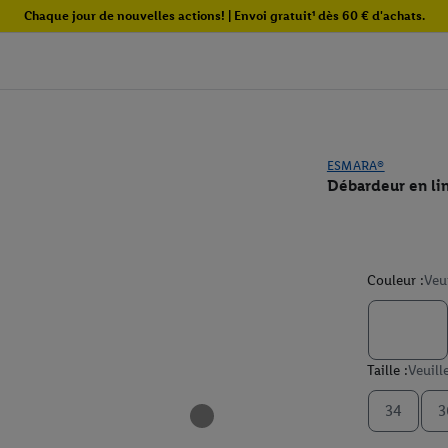
Chaque jour de nouvelles actions! | Envoi gratuit¹ dès 60 € d'achats.
ESMARA®
Débardeur en li
Couleur :
Veu
Taille :
Veuill
34
3