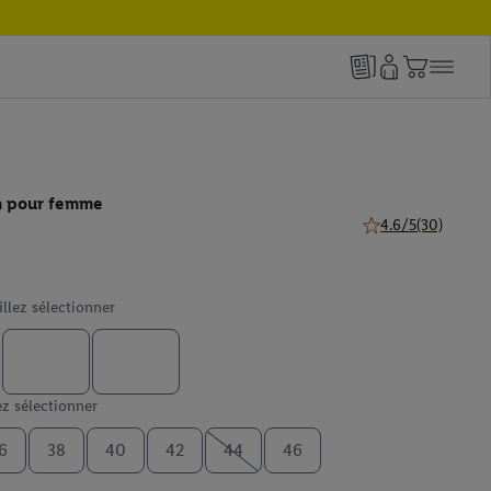
n pour femme
4.6/5
(30)
4.6 de 5 étoiles (30
illez sélectionner
ez sélectionner
6
38
40
42
44
46