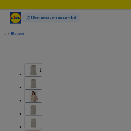
/
Blouses