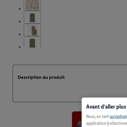
Description du produit
Avant d'aller plu
Nous, en tant
qu’opérate
application (collective