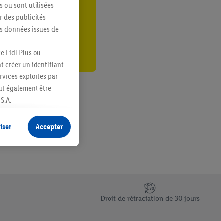
s ou sont utilisées
er
 des publicités
es données issues de
e Lidl Plus ou
t créer un identifiant
ervices exploités par
eut également être
S.A.
s produits pour lesquels
s sans procéder à
iser
Accepter
plusieurs terminaux ou
e cas échéant, d’autres
 informations sur le
saires. En cliquant sur
Droit de rétractation de 30 jours
rouverez de plus amples
ement à tout moment