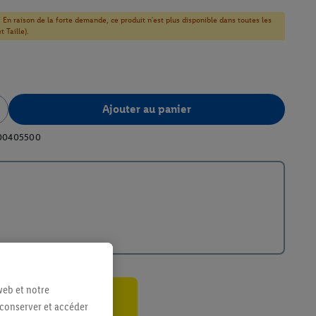
! En raison de la forte demande, ce produit n'est plus disponible dans toutes les
 Taille).
Ajouter au panier
00405500
web et notre
 conserver et accéder
ant