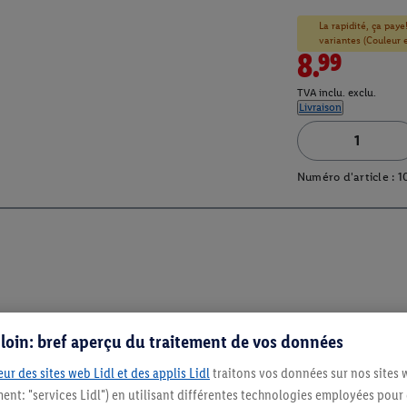
La rapidité, ça paye
variantes (Couleur et
8.99
TVA inclu. exclu.
Livraison
Numéro d'article :
1
s loin: bref aperçu du traitement de vos données
ur des sites web Lidl et des applis Lidl
traitons vos données sur nos sites 
ment: "services Lidl") en utilisant différentes technologies employées pour
Restez au cour