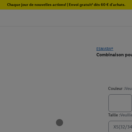
Chaque jour de nouvelles actions! | Envoi gratuit¹ dès 60 € d'achats.
ESMARA®
Combinaison po
Couleur :
Veu
Taille :
Veuill
XS(32/34