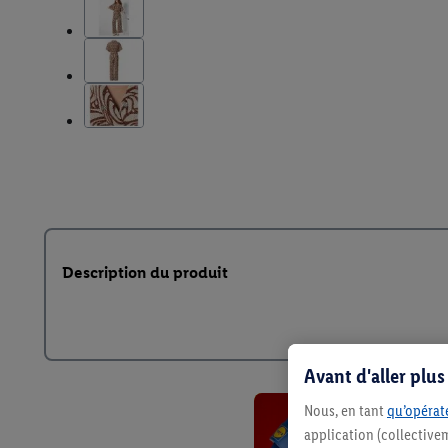
Description du produit
Avant d'aller plu
Nous, en tant
qu’opérate
application (collective