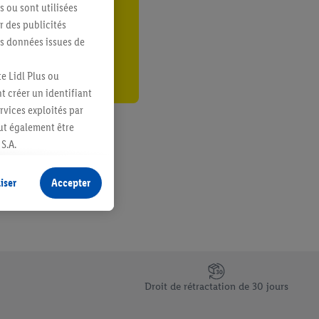
s ou sont utilisées
er
 des publicités
es données issues de
e Lidl Plus ou
t créer un identifiant
ervices exploités par
eut également être
S.A.
s produits pour lesquels
s sans procéder à
iser
Accepter
plusieurs terminaux ou
e cas échéant, d’autres
 informations sur le
saires. En cliquant sur
Droit de rétractation de 30 jours
rouverez de plus amples
ement à tout moment