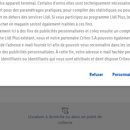
re appareil terminal. Certains d'entre elles sont techniquement nécessaire
Abonnez-vous à la newslett
 pour des paramétrages pratiques, pour compiler des statistiques ou pour
t en dehors des services Lidl. Si vous participez au programme Lidl Plus, l
hat en magasin seront également traitées à ces fins.
S'abonner
ment ici à des fins de publicités personnalisées et créez ensuite un compt
e Lidl Plus existant, nous et notre partenaire Criteo S.A pouvons égalemen
r de l’adresse e-mail fournie ici afin de pouvoir vous reconnaître dans les s
er des publicités personnalisées. À cette fin, votre adresse e-mail hachée p
identifiants ou identifiants qui vous sont attribués et dont dispose Criteo 
cord, les publicités liées au reciblage, c’est-à-dire des publicités pour de
ntérêt (par exemple en plaçant le produit dans un panier d’un webshop mai
Refuser
Personnal
nt être affichées sur plusieurs apppareils et plusieurs services de Lidl si 
dl peuvent vous être attribués en utilisant votre adresse e-mail hachée et, l
s dont dispose Criteo S.A.
vous pouvez autoriser des finalités individuelles et trouver de plus amples
.
e uniques de Lidl.be
r », vous pouvez autoriser uniquement l’utilisation des technologies néces
Livraison à domicile ou dans un point de
risez tous les traitements pour toutes les finalités susmentionnées. Vous t
collecte
rée de conservation des données et votre droit de révoquer votre consent