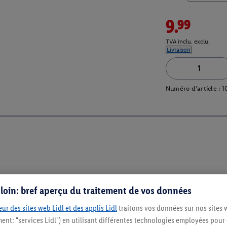
9.99
TVA inclu. exclu.
Livraison
Numéro d'article :
1
s loin: bref aperçu du traitement de vos données
ur des sites web Lidl et des applis Lidl
traitons vos données sur nos sites 
ment: "services Lidl") en utilisant différentes technologies employées pour
Restez au cour