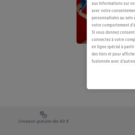
aux informations sur vot
avec votre consentement
personnalisées au sein e
votre comportement d’ac
Si vous donnez consente
connectez à votre compt
en ligne spécial à parti
des tiers et pour affich
fusionnée avec d’autres 
Sous réserve de votre ac
vous avez montré de l’i
l’achat) peuvent égaleme
plusieurs services de Li
identifiants/identifiant
Sous « Personnaliser », 
traitement des données
Élément du pied de page avec les différents arguments de vent
En cliquant sur « Refuse
Livraison gratuite dès 60 €
« Accepter », vous auto
informations sur la du