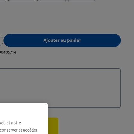
Ajouter au panier
00405744
web et notre
 conserver et accéder
ant