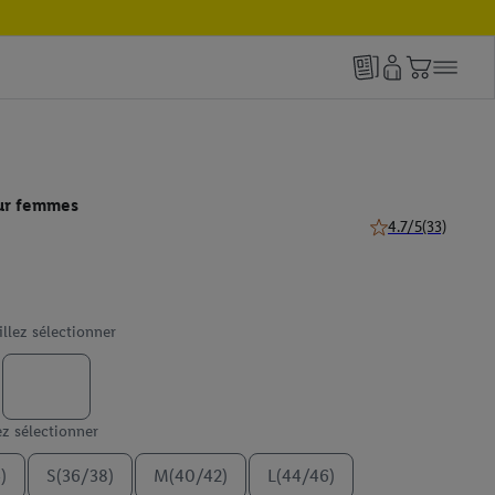
ur femmes
4.7/5
(33)
4.7 de 5 étoiles (33
illez sélectionner
ez sélectionner
)
S(36/38)
M(40/42)
L(44/46)