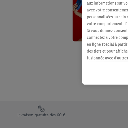
aux informations sur vot
avec votre consentement
personnalisées au sein e
votre comportement d’ac
Si vous donnez consente
connectez à votre compt
en ligne spécial à parti
des tiers et pour affich
fusionnée avec d’autres 
Sous réserve de votre ac
vous avez montré de l’i
l’achat) peuvent égaleme
plusieurs services de Li
identifiants/identifiant
Sous « Personnaliser », 
traitement des données
Élément du pied de page avec les différents arguments de vent
En cliquant sur « Refuse
Livraison gratuite dès 60 €
« Accepter », vous auto
informations sur la du