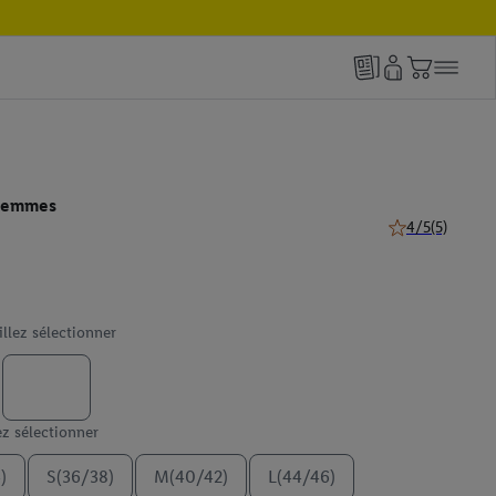
 femmes
4/5
(5)
4 de 5 étoiles (5
illez sélectionner
ez sélectionner
)
S(36/38)
M(40/42)
L(44/46)