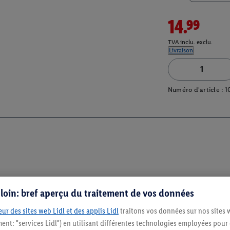
14.99
TVA inclu. exclu.
Livraison
Numéro d'article :
1
s loin: bref aperçu du traitement de vos données
ur des sites web Lidl et des applis Lidl
traitons vos données sur nos sites 
ment: "services Lidl") en utilisant différentes technologies employées pour
Restez au cour