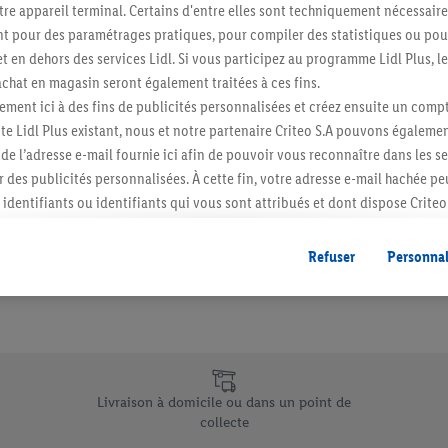
re appareil terminal. Certains d'entre elles sont techniquement nécessaire
Abonnez-vous à la newslett
 pour des paramétrages pratiques, pour compiler des statistiques ou pour
t en dehors des services Lidl. Si vous participez au programme Lidl Plus, l
hat en magasin seront également traitées à ces fins.
S'abonner
ment ici à des fins de publicités personnalisées et créez ensuite un compt
e Lidl Plus existant, nous et notre partenaire Criteo S.A pouvons égalemen
r de l’adresse e-mail fournie ici afin de pouvoir vous reconnaître dans les s
er des publicités personnalisées. À cette fin, votre adresse e-mail hachée p
identifiants ou identifiants qui vous sont attribués et dont dispose Criteo 
cord, les publicités liées au reciblage, c’est-à-dire des publicités pour de
ntérêt (par exemple en plaçant le produit dans un panier d’un webshop mai
Refuser
Personnal
nt être affichées sur plusieurs apppareils et plusieurs services de Lidl si 
dl peuvent vous être attribués en utilisant votre adresse e-mail hachée et, l
s dont dispose Criteo S.A.
vous pouvez autoriser des finalités individuelles et trouver de plus amples
.
e uniques de Lidl.be
r », vous pouvez autoriser uniquement l’utilisation des technologies néces
Livraison à domicile ou dans un point de
risez tous les traitements pour toutes les finalités susmentionnées. Vous t
collecte
rée de conservation des données et votre droit de révoquer votre consent