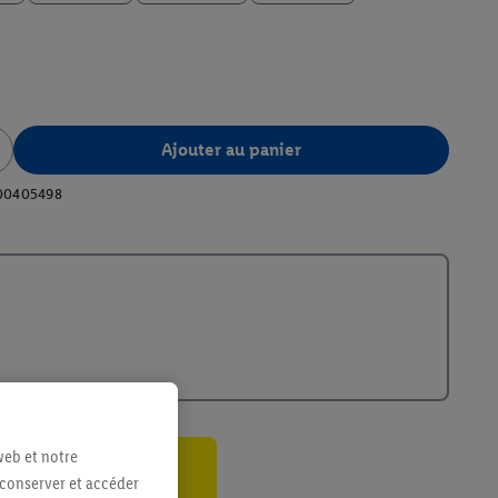
Ajouter au panier
00405498
web et notre
 conserver et accéder
ant