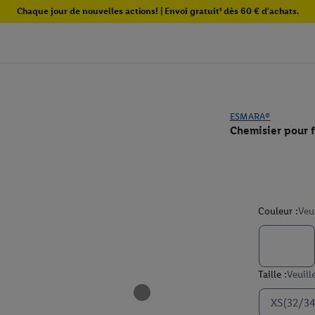
Chaque jour de nouvelles actions! | Envoi gratuit¹ dès 60 € d'achats.
ESMARA®
Chemisier pour
Couleur :
Veu
Taille :
Veuill
XS(32/34