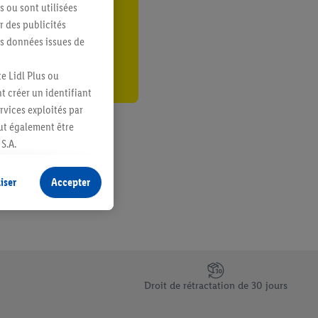
s ou sont utilisées
er
 des publicités
es données issues de
e Lidl Plus ou
t créer un identifiant
ervices exploités par
eut également être
S.A.
s produits pour lesquels
s sans procéder à
iser
Accepter
plusieurs terminaux ou
e cas échéant, d’autres
 informations sur le
saires. En cliquant sur
Droit de rétractation de 30 jours
rouverez de plus amples
ement à tout moment