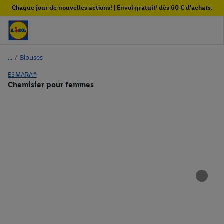
Chaque jour de nouvelles actions! | Envoi gratuit¹ dès 60 € d'achats.
/
Blouses
ESMARA®
Chemisier pour femmes