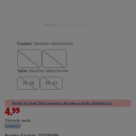
Couleur :
Veuillez sélectionner
Taille :
Veuillez sélectionner
35-38
39-42
Épuisé en ligne! Vous trouverez de super articles similaires ici.
4.99
TVA inclu. exclu.
Livraison
Numéro d'article :
100393989