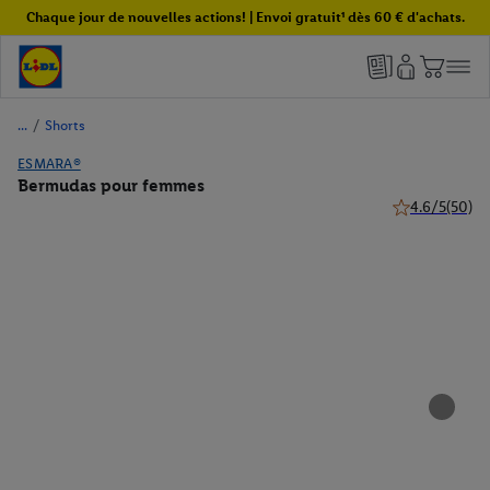
Chaque jour de nouvelles actions! | Envoi gratuit¹ dès 60 € d'achats.
/
Shorts
ESMARA®
Bermudas pour femmes
4.6/5
(50)
4.6 de 5 étoile