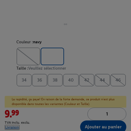
Couleur :
navy
Taille :
Veuillez sélectionner
34
36
38
40
42
44
46
La rapidité, ça paye! En raison de la forte demande, ce produit n'est plus
disponible dans toutes les variantes (Couleur et Taille).
9.99
TVA inclu. exclu.
Ajouter au panier
Livraison