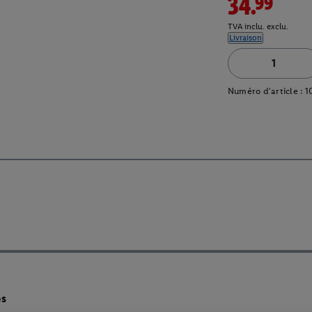
34.99
TVA inclu. exclu.
Livraison
Numéro d'article :
1
es