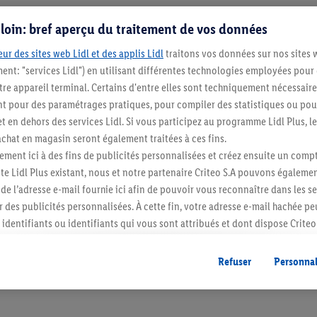
s loin: bref aperçu du traitement de vos données
ur des sites web Lidl et des applis Lidl
traitons vos données sur nos sites 
ment: "services Lidl") en utilisant différentes technologies employées pour
re appareil terminal. Certains d'entre elles sont techniquement nécessaire
 pour des paramétrages pratiques, pour compiler des statistiques ou pour
t en dehors des services Lidl. Si vous participez au programme Lidl Plus, l
hat en magasin seront également traitées à ces fins.
Restez au cour
ment ici à des fins de publicités personnalisées et créez ensuite un compt
e Lidl Plus existant, nous et notre partenaire Criteo S.A pouvons égalemen
Abonnez-vous à la newslett
r de l’adresse e-mail fournie ici afin de pouvoir vous reconnaître dans les s
er des publicités personnalisées. À cette fin, votre adresse e-mail hachée p
S'abonner
identifiants ou identifiants qui vous sont attribués et dont dispose Criteo 
cord, les publicités liées au reciblage, c’est-à-dire des publicités pour de
ntérêt (par exemple en plaçant le produit dans un panier d’un webshop mai
Refuser
Personnal
nt être affichées sur plusieurs apppareils et plusieurs services de Lidl si 
dl peuvent vous être attribués en utilisant votre adresse e-mail hachée et, l
s dont dispose Criteo S.A.