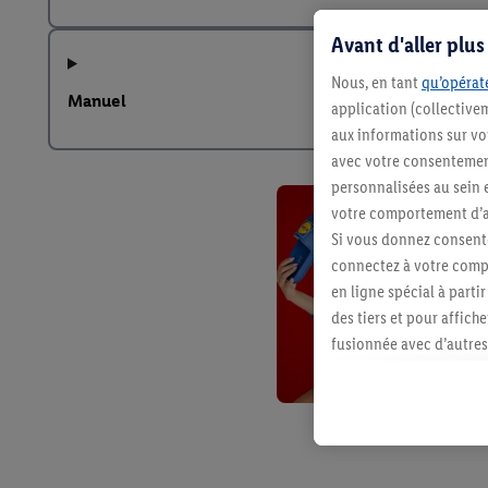
Avant d'aller plu
Nous, en tant
qu’opérate
Manuel
application (collective
aux informations sur vot
avec votre consentement
personnalisées au sein e
votre comportement d’ac
Si vous donnez consente
connectez à votre compt
en ligne spécial à parti
des tiers et pour affich
fusionnée avec d’autres 
Sous réserve de votre ac
vous avez montré de l’i
l’achat) peuvent égaleme
plusieurs services de Li
identifiants/identifiant