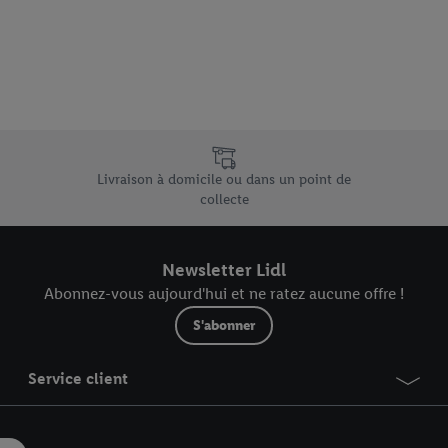
vous pouvez autoriser des finalités individuelles et trouver de plus amples
.
r », vous pouvez autoriser uniquement l’utilisation des technologies néces
risez tous les traitements pour toutes les finalités susmentionnées. Vous t
rée de conservation des données et votre droit de révoquer votre consent
r dans notre
déclaration relative à la protection des données
.
Vous trouverez
e uniques de Lidl.be
Livraison à domicile ou dans un point de
collecte
Newsletter Lidl
Abonnez-vous aujourd'hui et ne ratez aucune offre !
S'abonner
Service client