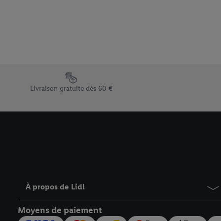
Sous « Personnaliser », 
traitement des données
En cliquant sur « Refuse
« Accepter », vous auto
informations sur la du
avec effet pour l’aveni
Élément du pied de page avec les différents arguments de vent
Livraison gratuite dès 60 €
À propos de Lidl
Moyens de paiement