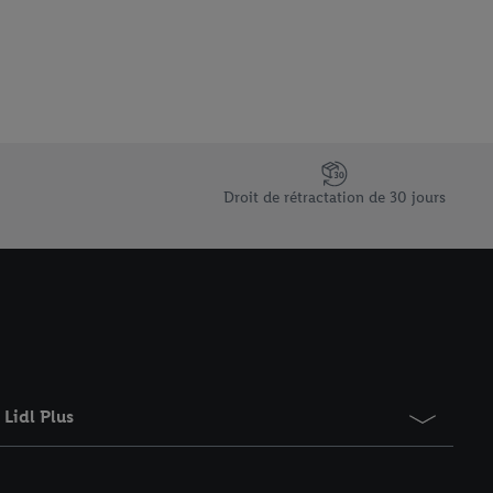
 informations sur le
saires. En cliquant sur
rouverez de plus amples
ement à tout moment
 les impressions ici.
Droit de rétractation de 30 jours
Lidl Plus