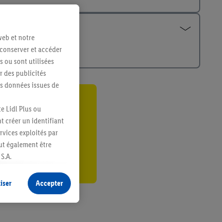
web et notre
 conserver et accéder
s ou sont utilisées
 des publicités
es données issues de
ant
e Lidl Plus ou
t créer un identifiant
er
ervices exploités par
eut également être
S.A.
s produits pour lesquels
s sans procéder à
iser
Accepter
plusieurs terminaux ou
e cas échéant, d’autres