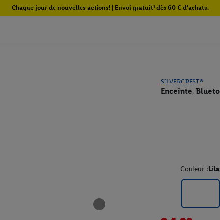
Chaque jour de nouvelles actions! | Envoi gratuit¹ dès 60 € d'achats.
SILVERCREST®
Enceinte, Bluet
Couleur :
Lila