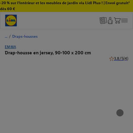
-20 % sur l’intérieur et les meubles de jardin via Lidl Plus ! | Envoi gratuit¹
dès 60 €
/
Draps-housses
EMMA
Drap-housse en jersey, 90-100 x 200 cm
3.8/5
(4)
3.8 de 5 étoil