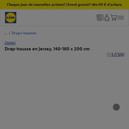
Chaque jour de nouvelles actions! | Envoi gratuit¹ dès 60 € d'achats.
/
Draps-housses
EMMA
Drap-housse en jersey, 140-160 x 200 cm
3.7/5
(6)
3.7 de 5 étoil