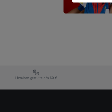
plusieurs services de Li
identifiants/identifiant
Sous « Personnaliser », 
traitement des données
En cliquant sur « Refuse
« Accepter », vous auto
informations sur la du
avec effet pour l’aveni
Élément du pied de page avec les différents arguments de vent
Livraison gratuite dès 60 €