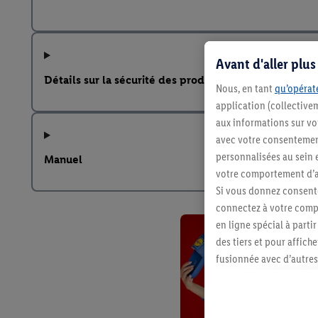
Avant d'aller plu
Détails sur la sécurité des produits
Nous, en tant
qu’opérate
application (collective
aux informations sur vot
avec votre consentement
personnalisées au sein e
Manuel
votre comportement d’ac
Si vous donnez consente
connectez à votre compt
en ligne spécial à parti
des tiers et pour affich
fusionnée avec d’autres 
Sous réserve de votre ac
vous avez montré de l’i
l’achat) peuvent égaleme