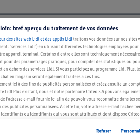
s loin: bref aperçu du traitement de vos données
ur des sites web Lidl et des applis Lidl
traitons vos données sur nos sites 
ment: "services Lidl") en utilisant différentes technologies employées pour
re appareil terminal. Certains d'entre elles sont techniquement nécessaire
 pour des paramétrages pratiques, pour compiler des statistiques ou pour
t en dehors des services Lidl. Si vous participez au programme Lidl Plus, l
hat en magasin seront également traitées à ces fins.
ment ici à des fins de publicités personnalisées et créez ensuite un compt
e Lidl Plus existant, nous et notre partenaire Criteo S.A pouvons égalemen
r de l’adresse e-mail fournie ici afin de pouvoir vous reconnaître dans les s
er des publicités personnalisées. À cette fin, votre adresse e-mail hachée p
Restez au cour
identifiants ou identifiants qui vous sont attribués et dont dispose Criteo 
Abonnez-vous à la newslett
cord, les publicités liées au reciblage, c’est-à-dire des publicités pour de
ntérêt (par exemple en plaçant le produit dans un panier d’un webshop mai
Refuser
Personnal
nt être affichées sur plusieurs apppareils et plusieurs services de Lidl si 
S'abonner