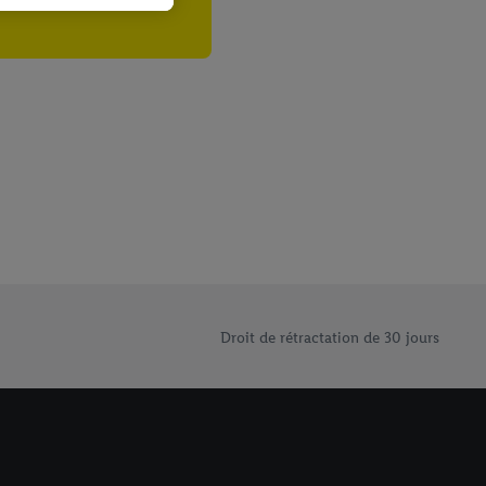
e cas échéant, d’autres
 informations sur le
saires. En cliquant sur
rouverez de plus amples
ement à tout moment
 les impressions ici.
Droit de rétractation de 30 jours