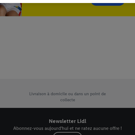
dl peuvent vous être attribués en utilisant votre adresse e-mail hachée et, l
s dont dispose Criteo S.A.
vous pouvez autoriser des finalités individuelles et trouver de plus amples
.
r », vous pouvez autoriser uniquement l’utilisation des technologies néces
risez tous les traitements pour toutes les finalités susmentionnées. Vous t
rée de conservation des données et votre droit de révoquer votre consent
r dans notre
déclaration relative à la protection des données
.
Vous trouverez
e uniques de Lidl.be
Livraison à domicile ou dans un point de
collecte
Newsletter Lidl
Abonnez-vous aujourd'hui et ne ratez aucune offre !