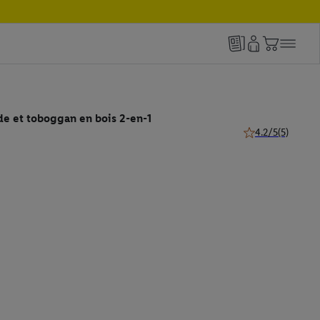
de et toboggan en bois 2-en-1
4.2/5
(5)
4.2 de 5 étoiles (5