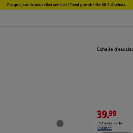
Chaque jour de nouvelles actions! | Envoi gratuit¹ dès 60 € d'achats.
Échelle d’escala
39.99
TVA inclu. exclu.
Livraison