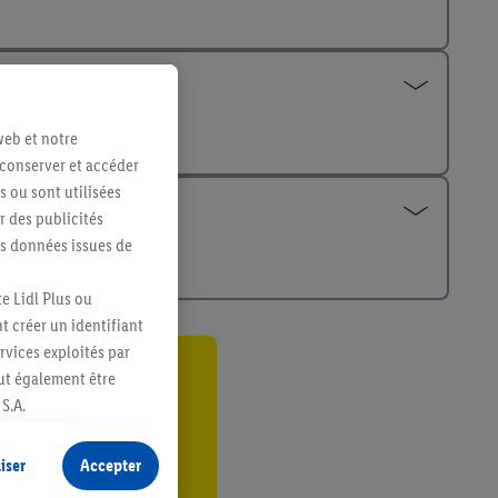
web et notre
 conserver et accéder
s ou sont utilisées
 des publicités
es données issues de
e Lidl Plus ou
t créer un identifiant
ervices exploités par
eut également être
ant
S.A.
er
s produits pour lesquels
s sans procéder à
iser
Accepter
plusieurs terminaux ou