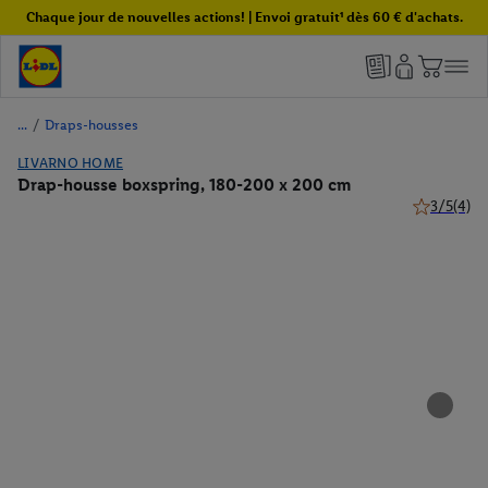
Chaque jour de nouvelles actions! | Envoi gratuit¹ dès 60 € d'achats.
/
Draps-housses
LIVARNO HOME
Drap-housse boxspring, 180-200 x 200 cm
3/5
(4)
3 de 5 étoil