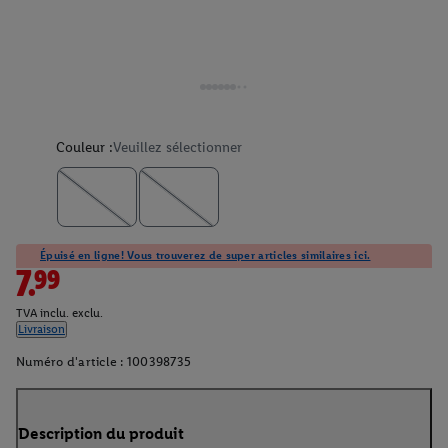
Couleur :
Veuillez sélectionner
Épuisé en ligne! Vous trouverez de super articles similaires ici.
7.99
TVA inclu. exclu.
Livraison
Numéro d'article :
100398735
Description du produit