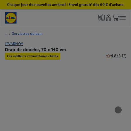
Chaque jour de nouvelles actions! | Envoi gratuit¹ dès 60 € d'achats.
/
Serviettes de bain
LIVARNO®
Drap de douche, 70 x 140 cm
4.8/5
(12)
Les meilleurs commentaires clients
4.8 de 5 étoile