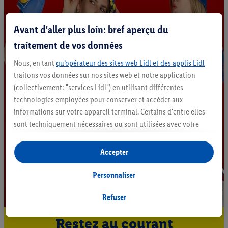
Avant d'aller plus loin: bref aperçu du
traitement de vos données
Nous, en tant
qu’opérateur des sites web Lidl et des applis Lidl
traitons vos données sur nos sites web et notre application
(collectivement: "services Lidl") en utilisant différentes
technologies employées pour conserver et accéder aux
informations sur votre appareil terminal. Certains d'entre elles
sont techniquement nécessaires ou sont utilisées avec votre
consentement pour des paramétrages pratiques, pour compiler
des statistiques ou pour des publicités personnalisées au sein
Accepter
et en dehors des services Lidl. Si vous participez au programme
Lidl Plus, les données issues de votre comportement d’achat en
Personnaliser
magasin seront également traitées à ces fins.
Si vous donnez consentement ici à des fins de publicités
Refuser
personnalisées et créez ensuite un compte Lidl Plus ou
Restez au courant
connectez à votre compte Lidl Plus existant, nous et notre