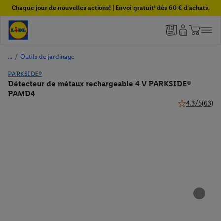
Chaque jour de nouvelles actions! | Envoi gratuit¹ dès 60 € d'achats.
/
Outils de jardinage
PARKSIDE®
Détecteur de métaux rechargeable 4 V PARKSIDE®
PAMD4
4.3/5
(63)
4.3 de 5 étoile