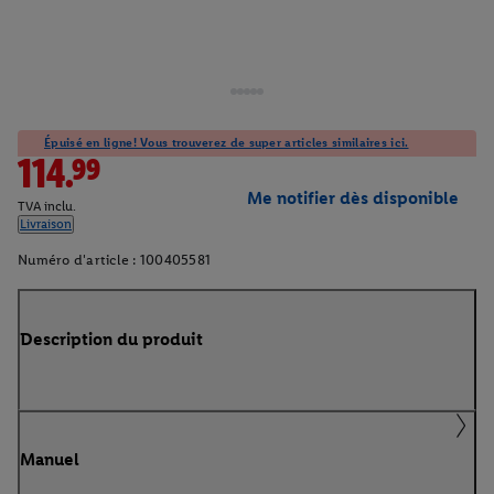
Épuisé en ligne! Vous trouverez de super articles similaires ici.
114.99
Me notifier dès disponible
TVA inclu.
Livraison
Numéro d'article :
100405581
Description du produit
Manuel