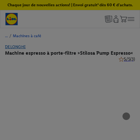
Chaque jour de nouvelles actions! | Envoi gratuit¹ dès 60 € d'achats.
/
Machines à café
DELONGHI
Machine espresso à porte-filtre »Stilosa Pump Espresso«
5/5
(3)
5 de 5 étoil