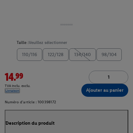
Taille :
Veuillez sélectionner
110/116
122/128
134/140
98/104
14.99
TVA inclu. exclu.
Ajouter au panier
Livraison
Numéro d'article :
100398172
Description du produit