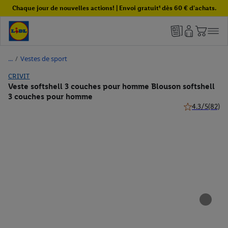
Chaque jour de nouvelles actions! | Envoi gratuit¹ dès 60 € d'achats.
/
Vestes de sport
CRIVIT
Veste softshell 3 couches pour homme Blouson softshell
3 couches pour homme
4.3/5
(82)
4.3 de 5 étoile