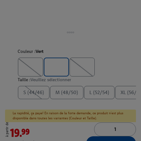
Couleur :
Vert
Taille :
Veuillez sélectionner
S (44/46)
M (48/50)
L (52/54)
XL (56/5
La rapidité, ça paye! En raison de la forte demande, ce produit n'est plus
disponible dans toutes les variantes (Couleur et Taille).
à partir de
19.99