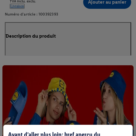
Ajouter au panier
TVA inclu. exclu.
Livraison
Numéro d'article :
100392393
Description du produit
Avant d'aller plus loin: bref aperçu du