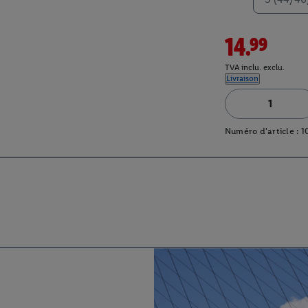
14.99
TVA inclu. exclu.
Livraison
Numéro d'article :
1