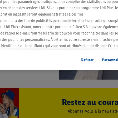
 pour des paramétrages pratiques, pour compiler des statistiques ou pour
t en dehors des services Lidl. Si vous participez au programme Lidl Plus, l
hat en magasin seront également traitées à ces fins.
ment ici à des fins de publicités personnalisées et créez ensuite un compt
e Lidl Plus existant, nous et notre partenaire Criteo S.A pouvons égalemen
r de l’adresse e-mail fournie ici afin de pouvoir vous reconnaître dans les s
er des publicités personnalisées. À cette fin, votre adresse e-mail hachée p
identifiants ou identifiants qui vous sont attribués et dont dispose Criteo 
cord, les publicités liées au reciblage, c’est-à-dire des publicités pour de
ntérêt (par exemple en plaçant le produit dans un panier d’un webshop mai
Refuser
Personnal
nt être affichées sur plusieurs apppareils et plusieurs services de Lidl si 
dl peuvent vous être attribués en utilisant votre adresse e-mail hachée et, l
s dont dispose Criteo S.A.
vous pouvez autoriser des finalités individuelles et trouver de plus amples
.
r », vous pouvez autoriser uniquement l’utilisation des technologies néces
Restez au cour
risez tous les traitements pour toutes les finalités susmentionnées. Vous t
rée de conservation des données et votre droit de révoquer votre consent
Abonnez-vous à la newslett
r dans notre
déclaration relative à la protection des données
.
Vous trouverez