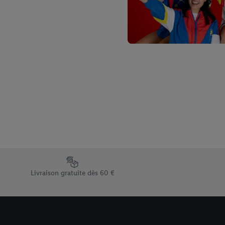
Élément du pied de page avec les différents arguments de vent
Livraison gratuite dès 60 €