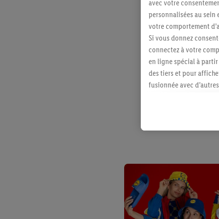
avec votre consentement
personnalisées au sein e
votre comportement d’ac
Si vous donnez consente
connectez à votre compt
en ligne spécial à parti
des tiers et pour affich
fusionnée avec d’autres 
Sous réserve de votre ac
vous avez montré de l’i
l’achat) peuvent égaleme
plusieurs services de Li
identifiants/identifiant
Sous « Personnaliser », 
traitement des données
En cliquant sur « Refuse
« Accepter », vous auto
informations sur la du
avec effet pour l’aveni