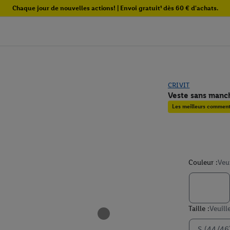
Chaque jour de nouvelles actions! | Envoi gratuit¹ dès 60 € d'achats.
CRIVIT
Veste sans man
Les meilleurs commenta
Couleur :
Veu
Taille :
Veuill
S (44/46