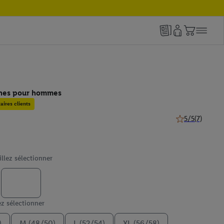
ches pour hommes
ires clients
5/5
(7)
5 de 5 étoiles (7
illez sélectionner
ez sélectionner
)
M (48/50)
L (52/54)
XL (56/58)