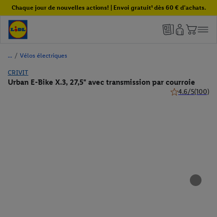
Chaque jour de nouvelles actions! | Envoi gratuit¹ dès 60 € d'achats.
/
Vélos électriques
CRIVIT
Urban E-Bike X.3, 27,5" avec transmission par courroie
4.6/5
(100)
4.6 de 5 étoiles