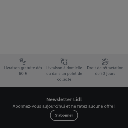
Accepter », vous autorisez tous les traitements pour toutes les
finalités susmentionnées. Vous trouverez de plus amples
informations sur la durée de conservation des données et votre
droit de révoquer votre consentement à tout moment avec effet
pour l’avenir dans notre
déclaration relative à la protection des
données
.
Vous trouverez les impressions ici.
Élément du pied de page avec les différents arguments de vente
Livraison gratuite dès
Livraison à domicile
Droit de rétractation
60 €
ou dans un point de
de 30 jours
collecte
Newsletter Lidl
Abonnez-vous aujourd'hui et ne ratez aucune offre !
S'abonner