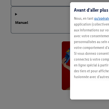
Avant d'aller plu
Nous, en tant
qu’opérate
Manuel
application (collective
aux informations sur vot
avec votre consentement
personnalisées au sein e
votre comportement d’ac
Si vous donnez consente
connectez à votre compt
en ligne spécial à parti
des tiers et pour affich
fusionnée avec d’autres 
Sous réserve de votre ac
vous avez montré de l’i
l’achat) peuvent égaleme
plusieurs services de Li
identifiants/identifiant