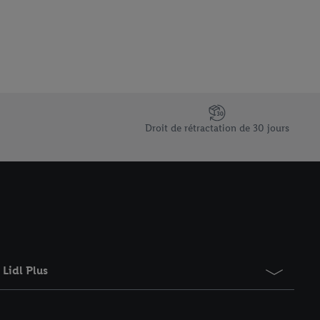
 informations sur le
saires. En cliquant sur
rouverez de plus amples
ement à tout moment
 les impressions ici.
Droit de rétractation de 30 jours
Lidl Plus