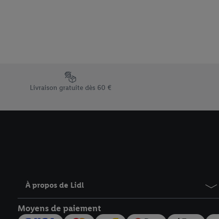
Sous « Personnaliser », 
traitement des données
En cliquant sur « Refuse
« Accepter », vous auto
informations sur la du
avec effet pour l’aveni
Élément du pied de page avec les différents arguments de vent
Livraison gratuite dès 60 €
À propos de Lidl
Moyens de paiement