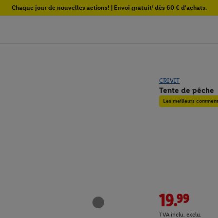
Chaque jour de nouvelles actions! | Envoi gratuit¹ dès 60 € d'achats.
CRIVIT
Tente de pêche
Les meilleurs commenta
19.99
TVA inclu. exclu.