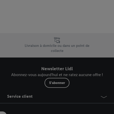
vous pouvez autoriser des finalités individuelles et trouver de plus amples
.
r », vous pouvez autoriser uniquement l’utilisation des technologies néces
risez tous les traitements pour toutes les finalités susmentionnées. Vous t
rée de conservation des données et votre droit de révoquer votre consent
r dans notre
déclaration relative à la protection des données
.
Vous trouverez
e uniques de Lidl.be
Livraison à domicile ou dans un point de
collecte
Newsletter Lidl
Abonnez-vous aujourd'hui et ne ratez aucune offre !
S'abonner
Service client