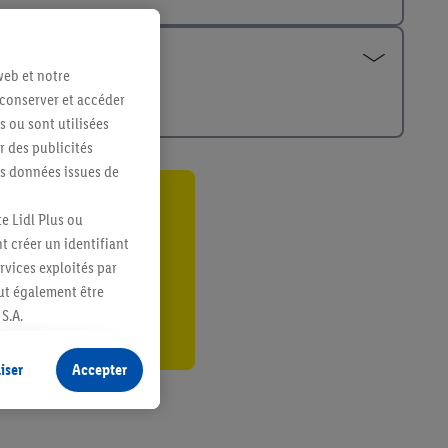
web et notre
 conserver et accéder
s ou sont utilisées
 des publicités
es données issues de
ant
e Lidl Plus ou
t créer un identifiant
er
ervices exploités par
eut également être
S.A.
s produits pour lesquels
s sans procéder à
iser
Accepter
plusieurs terminaux ou
e cas échéant, d’autres