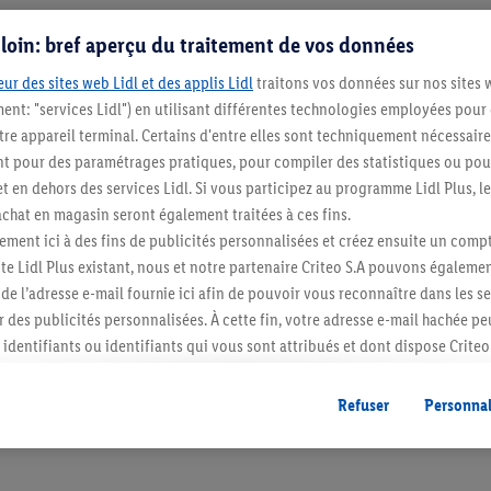
s loin: bref aperçu du traitement de vos données
ur des sites web Lidl et des applis Lidl
traitons vos données sur nos sites 
ment: "services Lidl") en utilisant différentes technologies employées pour
re appareil terminal. Certains d'entre elles sont techniquement nécessaire
 pour des paramétrages pratiques, pour compiler des statistiques ou pour
t en dehors des services Lidl. Si vous participez au programme Lidl Plus, l
hat en magasin seront également traitées à ces fins.
Restez au cour
ment ici à des fins de publicités personnalisées et créez ensuite un compt
e Lidl Plus existant, nous et notre partenaire Criteo S.A pouvons égalemen
Abonnez-vous à la newslett
r de l’adresse e-mail fournie ici afin de pouvoir vous reconnaître dans les s
er des publicités personnalisées. À cette fin, votre adresse e-mail hachée p
S'abonner
identifiants ou identifiants qui vous sont attribués et dont dispose Criteo 
cord, les publicités liées au reciblage, c’est-à-dire des publicités pour de
ntérêt (par exemple en plaçant le produit dans un panier d’un webshop mai
Refuser
Personnal
nt être affichées sur plusieurs apppareils et plusieurs services de Lidl si 
dl peuvent vous être attribués en utilisant votre adresse e-mail hachée et, l
s dont dispose Criteo S.A.