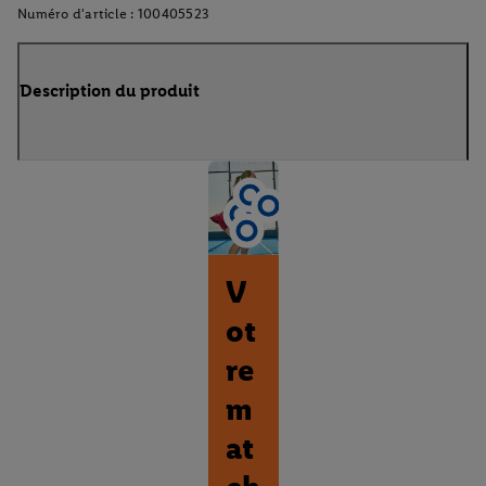
Numéro d'article :
100405523
Description du produit
V
ot
re
m
at