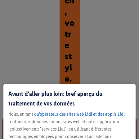
ch
,
vo
tr
e
st
yl
e.
D
Avant d'aller plus loin: bref aperçu du
é
traitement de vos données
c
o
Nous, en tant
qu’opérateur des sites web Lidl et des applis Lidl
u
traitons vos données sur nos sites web et notre application
v
r
(collectivement: "services Lidl") en utilisant différentes
i
technologies employées pour conserver et accéder aux