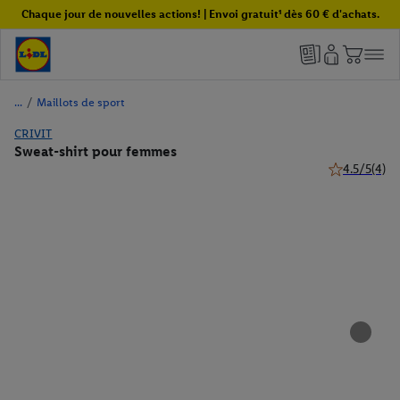
Chaque jour de nouvelles actions! | Envoi gratuit¹ dès 60 € d'achats.
/
Maillots de sport
CRIVIT
Sweat-shirt pour femmes
4.5/5
(4)
4.5 de 5 étoil