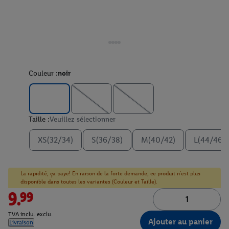
Couleur :
noir
Taille :
Veuillez sélectionner
XS(32/34)
S(36/38)
M(40/42)
L(44/46)
La rapidité, ça paye! En raison de la forte demande, ce produit n'est plus
disponible dans toutes les variantes (Couleur et Taille).
9.99
TVA inclu. exclu.
Ajouter au panier
Livraison