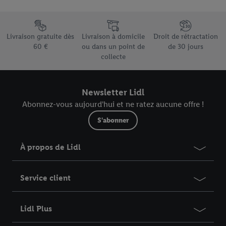
pour l’avenir dans notre
déclaration relative à la protection des
données
.
Vous trouverez les impressions ici.
Élément du pied de page avec les différents arguments de vente
Livraison gratuite dès
Livraison à domicile
Droit de rétractation
60 €
ou dans un point de
de 30 jours
collecte
Newsletter Lidl
Abonnez-vous aujourd'hui et ne ratez aucune offre !
S'abonner
À propos de Lidl
Service client
Lidl Plus