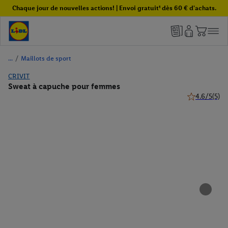
Chaque jour de nouvelles actions! | Envoi gratuit¹ dès 60 € d'achats.
/
Maillots de sport
CRIVIT
Sweat à capuche pour femmes
4.6/5
(5)
4.6 de 5 étoil