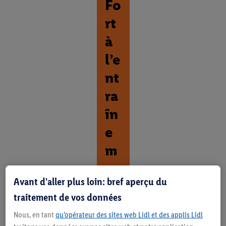
Fo
rt
à
l’e
nt
ra
în
e
m
en
Avant d'aller plus loin: bref aperçu du
t.
traitement de vos données
D
Nous, en tant
qu’opérateur des sites web Lidl et des applis Lidl
é
c