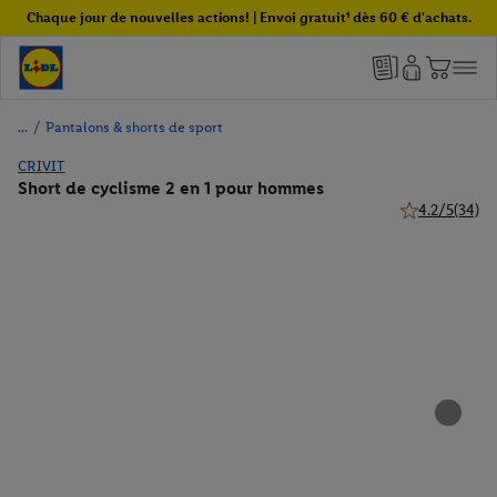
Chaque jour de nouvelles actions! | Envoi gratuit¹ dès 60 € d'achats.
/
Pantalons & shorts de sport
CRIVIT
Short de cyclisme 2 en 1 pour hommes
4.2/5
(34)
4.2 de 5 étoile