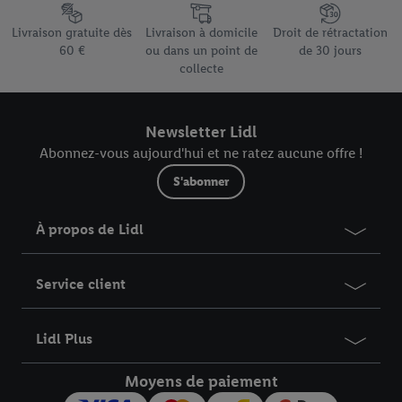
Élément du pied de page avec les différents arguments de vente
données
.
Vous trouverez les impressions ici.
Livraison gratuite dès
Livraison à domicile
Droit de rétractation
60 €
ou dans un point de
de 30 jours
collecte
Newsletter Lidl
Abonnez-vous aujourd'hui et ne ratez aucune offre !
S'abonner
À propos de Lidl
Service client
Lidl Plus
Moyens de paiement