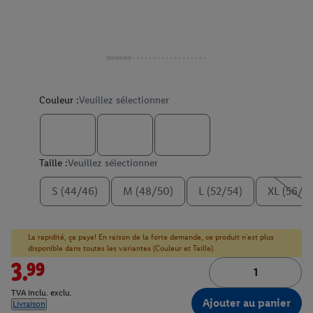
Couleur :
Veuillez sélectionner
Taille :
Veuillez sélectionner
S (44/46)
M (48/50)
L (52/54)
XL (56/5
La rapidité, ça paye! En raison de la forte demande, ce produit n'est plus
disponible dans toutes les variantes (Couleur et Taille).
3.99
TVA inclu. exclu.
Ajouter au panier
Livraison