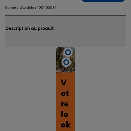
Numéro d'article :
100405384
Description du produit
V
ot
re
lo
ok