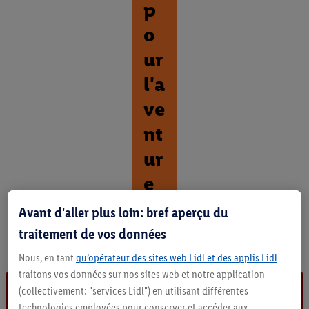
p
o
ur
l'a
ve
nt
ur
e
Avant d'aller plus loin: bref aperçu du
D
é
traitement de vos données
c
o
Nous, en tant
qu’opérateur des sites web Lidl et des applis Lidl
u
traitons vos données sur nos sites web et notre application
v
(collectivement: "services Lidl") en utilisant différentes
r
technologies employées pour conserver et accéder aux
i