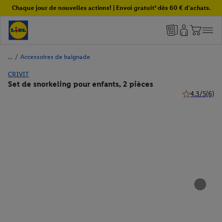
Chaque jour de nouvelles actions! | Envoi gratuit¹ dès 60 € d'achats.
/
Accessoires de baignade
CRIVIT
Set de snorkeling pour enfants, 2 pièces
4.3/5
(6)
4.3 de 5 étoil