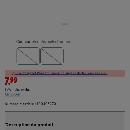
Couleur :
Veuillez sélectionner
Épuisé en ligne! Vous trouverez de super articles similaires ici.
7.99
TVA inclu. exclu.
Livraison
Numéro d'article :
100405270
Description du produit