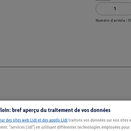
Numéro d'article :
1
s loin: bref aperçu du traitement de vos données
ur des sites web Lidl et des applis Lidl
traitons vos données sur nos sites 
ment: "services Lidl") en utilisant différentes technologies employées pour
Restez au cour