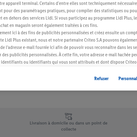
re appareil terminal. Certains d'entre elles sont techniquement nécessaire
Abonnez-vous à la newslett
 pour des paramétrages pratiques, pour compiler des statistiques ou pour
t en dehors des services Lidl. Si vous participez au programme Lidl Plus, l
hat en magasin seront également traitées à ces fins.
S'abonner
ment ici à des fins de publicités personnalisées et créez ensuite un compt
e Lidl Plus existant, nous et notre partenaire Criteo S.A pouvons égalemen
r de l’adresse e-mail fournie ici afin de pouvoir vous reconnaître dans les s
er des publicités personnalisées. À cette fin, votre adresse e-mail hachée p
identifiants ou identifiants qui vous sont attribués et dont dispose Criteo 
cord, les publicités liées au reciblage, c’est-à-dire des publicités pour de
ntérêt (par exemple en plaçant le produit dans un panier d’un webshop mai
Refuser
Personnal
nt être affichées sur plusieurs apppareils et plusieurs services de Lidl si 
dl peuvent vous être attribués en utilisant votre adresse e-mail hachée et, l
s dont dispose Criteo S.A.
vous pouvez autoriser des finalités individuelles et trouver de plus amples
.
e uniques de Lidl.be
r », vous pouvez autoriser uniquement l’utilisation des technologies néces
Livraison à domicile ou dans un point de
risez tous les traitements pour toutes les finalités susmentionnées. Vous t
collecte
rée de conservation des données et votre droit de révoquer votre consent