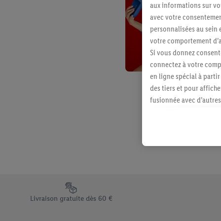
aux informations sur vot
avec votre consentement
personnalisées au sein e
votre comportement d’ac
Si vous donnez consente
connectez à votre compt
en ligne spécial à parti
des tiers et pour affich
fusionnée avec d’autres 
Sous réserve de votre ac
vous avez montré de l’i
l’achat) peuvent égaleme
plusieurs services de Li
identifiants/identifiant
Sous « Personnaliser », 
traitement des données
Élément du pied de page avec les différents arguments de vent
En cliquant sur « Refuse
Livraison gratuite dès 60 €
« Accepter », vous auto
informations sur la du