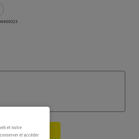
00400225
web et notre
 conserver et accéder
ant