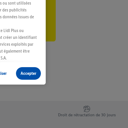
s ou sont utilisées
er
 des publicités
es données issues de
e Lidl Plus ou
t créer un identifiant
ervices exploités par
eut également être
S.A.
s produits pour lesquels
s sans procéder à
iser
Accepter
plusieurs terminaux ou
e cas échéant, d’autres
 informations sur le
saires. En cliquant sur
Droit de rétractation de 30 jours
rouverez de plus amples
ement à tout moment