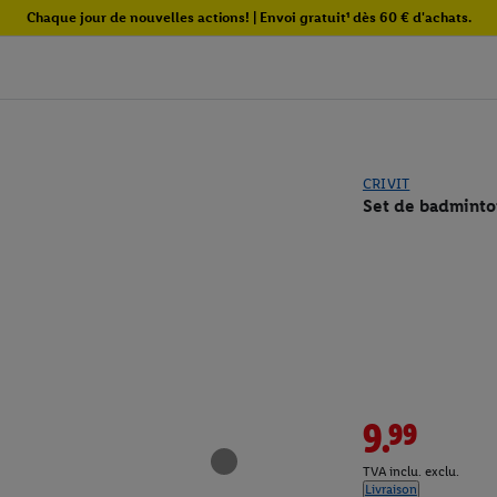
Chaque jour de nouvelles actions! | Envoi gratuit¹ dès 60 € d'achats.
CRIVIT
Set de badminto
9.99
TVA inclu. exclu.
Livraison